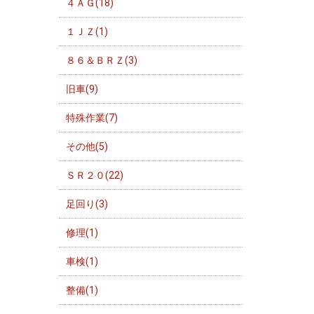
４ＡＧ(18)
１ＪＺ(1)
８６＆ＢＲＺ(3)
旧車(9)
特殊作業(7)
その他(5)
ＳＲ２０(22)
足回り(3)
修理(1)
車検(1)
整備(1)