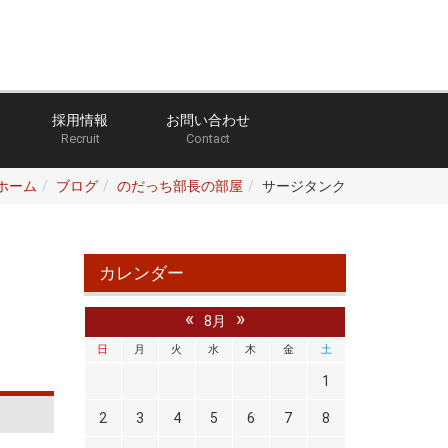
採用情報
お問い合わせ
Recruit
Contact
ホーム
ブログ
のだっち部長の部屋
サージタンク
カレンダー
«
»
8月
日
月
火
水
木
金
土
1
2
3
4
5
6
7
8