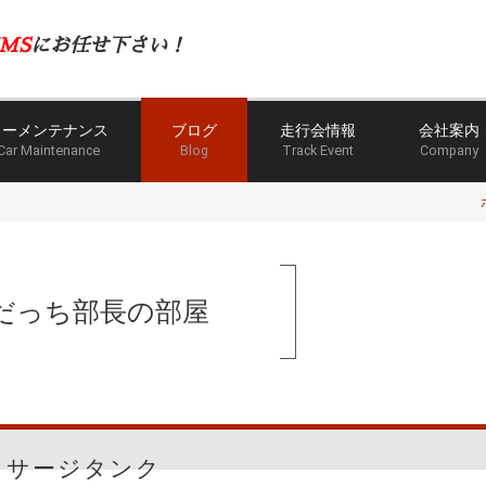
MS
にお任せ下さい！
カーメンテナンス
ブログ
走行会情報
会社案内
Car Maintenance
Blog
Track Event
Company
だっち部長の部屋
サージタンク