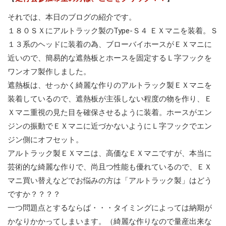
それでは、本日のブログの紹介です。
１８０ＳＸにアルトラック製のType-Ｓ４ ＥＸマニを装着。Ｓ
１３系のヘッドに装着の為、ブローバイホースがＥＸマニに
近いので、簡易的な遮熱板とホースを固定するＬ字フックを
ワンオフ製作しました。
遮熱板は、せっかく綺麗な作りのアルトラック製ＥＸマニを
装着しているので、遮熱板が主張しない程度の物を作り、Ｅ
Ｘマニ重視の見た目を確保させるように装着。ホースがエン
ジンの振動でＥＸマニに近づかないようにＬ字フックでエン
ジン側にオフセット。
アルトラック製ＥＸマニは、高価なＥＸマニですが、本当に
芸術的な綺麗な作りで、尚且つ性能も優れているので、ＥＸ
マニ買い替えなどでお悩みの方は「アルトラック製」はどう
ですか？？？？
一つ問題点とするならば・・・タイミングによっては納期が
かなりかかってしまいます。（綺麗な作りなので量産出来な