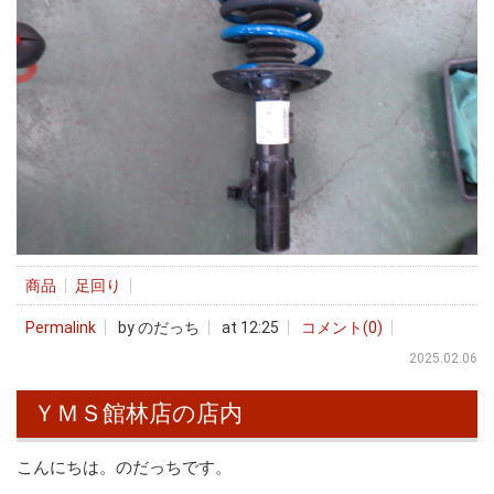
商品
足回り
Permalink
by のだっち
at 12:25
コメント(0)
2025.02.06
ＹＭＳ館林店の店内
こんにちは。のだっちです。