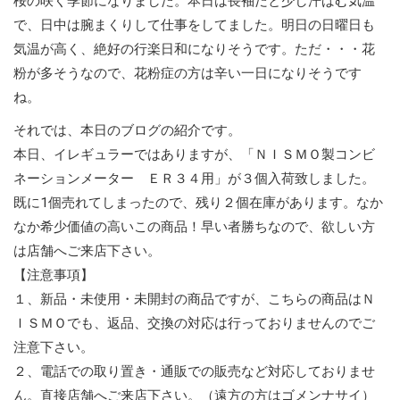
桜の咲く季節になりました。本日は長袖だと少し汗ばむ気温
で、日中は腕まくりして仕事をしてました。明日の日曜日も
気温が高く、絶好の行楽日和になりそうです。ただ・・・花
粉が多そうなので、花粉症の方は辛い一日になりそうです
ね。
それでは、本日のブログの紹介です。
本日、イレギュラーではありますが、「ＮＩＳＭＯ製コンビ
ネーションメーター ＥＲ３４用」が３個入荷致しました。
既に1個売れてしまったので、残り２個在庫があります。なか
なか希少価値の高いこの商品！早い者勝ちなので、欲しい方
は店舗へご来店下さい。
【注意事項】
１、新品・未使用・未開封の商品ですが、こちらの商品はＮ
ＩＳＭＯでも、返品、交換の対応は行っておりませんのでご
注意下さい。
２、電話での取り置き・通販での販売など対応しておりませ
ん。直接店舗へご来店下さい。（遠方の方はゴメンナサイ）