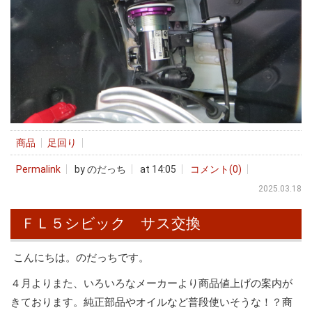
商品
足回り
Permalink
by のだっち
at 14:05
コメント(0)
2025.03.18
ＦＬ５シビック サス交換
こんにちは。のだっちです。
４月よりまた、いろいろなメーカーより商品値上げの案内が
きております。純正部品やオイルなど普段使いそうな！？商