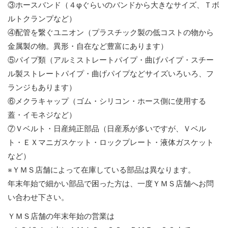
③ホースバンド（４φぐらいのバンドから大きなサイズ、Ｔボ
ルトクランプなど）
④配管を繋ぐユニオン（プラスチック製の低コストの物から
金属製の物。異形・自在など豊富にあります）
⑤パイプ類（アルミストレートパイプ・曲げパイプ・スチー
ル製ストレートパイプ・曲げパイプなどサイズいろいろ、フ
ランジもあります）
⑥メクラキャップ（ゴム・シリコン・ホース側に使用する
蓋・イモネジなど）
⑦Ｖベルト・日産純正部品（日産系が多いですが、Ｖベル
ト・ＥＸマニガスケット・ロックプレート・液体ガスケット
など）
※ＹＭＳ店舗によって在庫している部品は異なります。
年末年始で細かい部品で困った方は、一度ＹＭＳ店舗へお問
い合わせ下さい。
ＹＭＳ店舗の年末年始の営業は