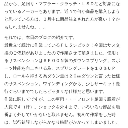
品から、足回り・マフラー・クラッチ・ＬＳＤなど対象にな
っているメーカーもあります。近々で何か商品を購入しよう
と思っている方は、３月中に商品注文された方が良い！？か
もしれませんね。。。
それでは、本日のブログの紹介です。
最近立て続けに作業しているＦＬ５シビック！今回はサス交
換のご依頼がありましたので作業させて頂きました。使用す
るサスペンションはＳＰＯＯＮ製のダウンスプリング。スポ
ーツ性能を向上させる為、スプリングレートを１０％ＵＰ
し、ロールを抑える為ダウン量は２０㎜ダウンと言った仕様
のサスペンション。ワインディングから、少しサーキット走
行ぐらいまででしたらピッタリな仕様だと思います。
作業に関してですが、この車両・・・フロント足回り脱着が
大変です（汗）。ショックを外すまで、いろいろな部品を順
番よく外していかないと取れません。初めて作業をした時
は、試行錯誤しながらかなり時間がかかってしまいました。