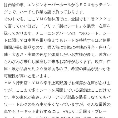
は勿論の事、エンジンオーバーホールからＥＣＵセッティン
グまで、ハードな作業も請け負っております。
その中でも、ここＹＭＳ館林店では、全国でも１番？？？っ
て言っていいほど、「ブリッド製のシート」を展示・在庫を
扱っております。チューニングパーツの一つのシート。シー
トに関しては車両を乗り換えてもシートを移植するほど使用
期間が長い部品なので、購入前に実際に生地の具合・座り心
地・大きさ・実際の色など体感したいお客様が多く、遠方か
らわざわざ来店し試座しに来るお客様がおります。現在、在
庫・展示品含め約２０座席あるので、希望の商品が見つかる
可能性が高いと思います。
ＹＭＳ行田店・ＹＭＳ幸手上高野店でも何席か在庫がありま
すが、ここまで多くシートを展開している店舗はここだけで
す。車の進化が進み、パワーアップ部品を装着しなくてもパ
ワー・トルクのある車が多くなっていますが、そんな最近の
車でもサーキット走行するには、やはり！足回り・ブレー