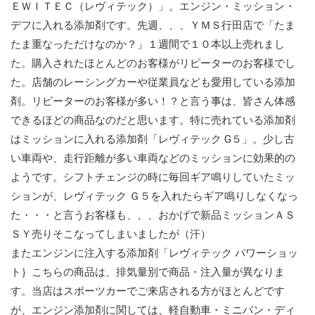
ＥＷＩＴＥＣ（レヴィテック）」。エンジン・ミッション・
デフに入れる添加剤です。先週、、、ＹＭＳ行田店で「たま
たま重なっただけなのか？」１週間で１０本以上売れまし
た。購入されたほとんどのお客様がリピーターのお客様でし
た。店舗のレーシングカーや従業員なども愛用している添加
剤。リピーターのお客様が多い！？と言う事は、皆さん体感
できるほどの商品なのだと思います。特に売れている添加剤
はミッションに入れる添加剤「レヴィテック G５」。少し古
い車両や、走行距離が多い車両などのミッションに効果的の
ようです。シフトチェンジの時に毎回ギア鳴りしていたミッ
ションが、レヴィテック Ｇ５を入れたらギア鳴りしなくなっ
た・・・と言うお客様も、、、おかげで新品ミッションＡＳ
ＳＹ売りそこなってしまいましたが（汗）
またエンジンに注入する添加剤「レヴィテック パワーショッ
ト｝こちらの商品は、排気量別で商品・注入量が異なりま
す。当店はスポーツカーでご来店される方がほとんどです
が、エンジン添加剤に関しては、軽自動車・ミニバン・ディ