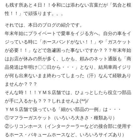
も残す所あと４日！！令和には添わない言葉だが「気合と根
性！！」で頑張ります。。。
それでは、本日のブログの紹介です。
年末年始にプライベートで愛車をイジる方へ。自分の車をイ
ジっている時に「ホースバンドがない！！」や「ガスケット
が必要！！」などで急遽困った事ないですか？？？年末年始
はお店が休みの所が多く、しかも、頼みのネット通販も「商
品発送は年明け〇〇日から・・・」となり、結局車両イジリ
が何も出来ないまま終わってしまった（汗）なんて経験あり
ませんか？？？
そんな時！！！ＹＭＳ店舗では、ひょっとしたら役立つ部品
が手に入るかも？？？しれませんよ(^^)/
ＹＭＳ店舗で扱っている「細かい部品の一例」は・・・
①マフラーガスケット（いろいろ大きさ・種類あり）
②シリコンホース（インタークーラーなどの接合部に使用す
るホース・バキュームホースなど、いろいろサイズあり）