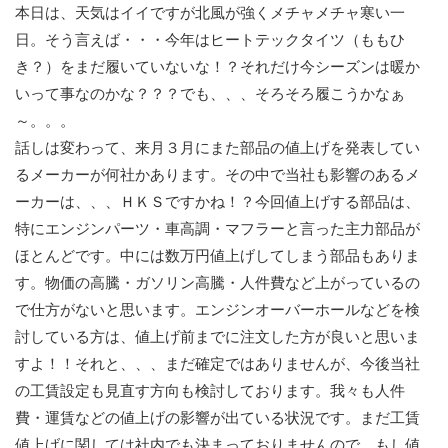
本日は、天気はイイですが北風が強くメチャメチャ寒い一
日。そう言えば・・・今年はヒートテックタイツ（ももひ
き？）をまだ履いていないな！？それだけ今シーズンは暖か
いって事なのかな？？？でも、、、そろそろ履こうかなぁ
～。。。
話しは変わって、来月３月にまた部品の値上げを発表してい
るメーカーが何社かあります。その中で当社も影響のあるメ
ーカーは、、、ＨＫＳですかね！？今回値上げする部品は、
特にエンジンパーツ・車高調・マフラーと言った主力部品が
ほとんどです。中には数万円値上げしてしまう部品もありま
す。物価の高騰・ガソリン高騰・人件費など上がっているの
で仕方がないと思います。エンジンオーバーホールなどを検
討している方は、値上げ前までに注文した方が良いと思いま
すよ！！それと、、、まだ確定ではありませんが、今後当社
の工賃設定も見直す方向も検討しております。我々も人件
費・運賃などの値上げの影響が出ている状況です。まだ工賃
値上げに関しては社内でも決まっておりませんので、もし値