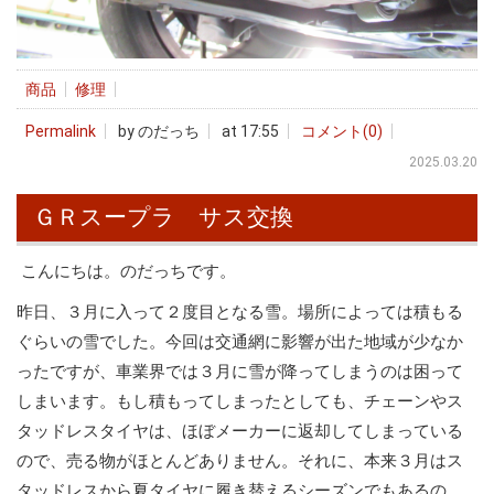
商品
修理
Permalink
by のだっち
at 17:55
コメント(0)
2025.03.20
ＧＲスープラ サス交換
こんにちは。のだっちです。
昨日、３月に入って２度目となる雪。場所によっては積もる
ぐらいの雪でした。今回は交通網に影響が出た地域が少なか
ったですが、車業界では３月に雪が降ってしまうのは困って
しまいます。もし積もってしまったとしても、チェーンやス
タッドレスタイヤは、ほぼメーカーに返却してしまっている
ので、売る物がほとんどありません。それに、本来３月はス
タッドレスから夏タイヤに履き替えるシーズンでもあるの