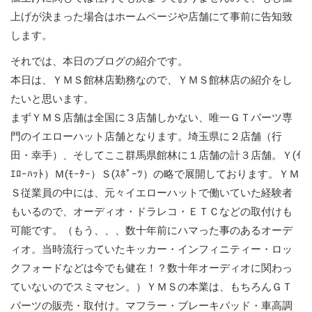
上げが決まった場合はホームページや店舗にて事前に告知致
します。
それでは、本日のブログの紹介です。
本日は、ＹＭＳ館林店勤務なので、ＹＭＳ館林店の紹介をし
たいと思います。
まずＹＭＳ店舗は全国に３店舗しかない、唯一ＧＴパーツ専
門のイエローハット店舗となります。埼玉県に２店舗（行
田・幸手）、そしてここ群馬県館林に１店舗の計３店舗。Ｙ(ｲ
ｴﾛｰﾊｯﾄ）Ｍ(ﾓｰﾀｰ）Ｓ(ｽﾎﾟｰﾂ）の略で展開しております。ＹＭ
Ｓ従業員の中には、元々イエローハットで働いていた経験者
もいるので、オーディオ・ドラレコ・ＥＴＣなどの取付けも
可能です。（もう、、、数十年前にハマった事のあるオーデ
ィオ。当時流行っていたキッカー・インフィニティー・ロッ
クフォードなどは今でも健在！？数十年オーディオに関わっ
ていないのでスミマセン。）ＹＭＳの本業は、もちろんＧＴ
パーツの販売・取付け。マフラー・ブレーキパッド・車高調