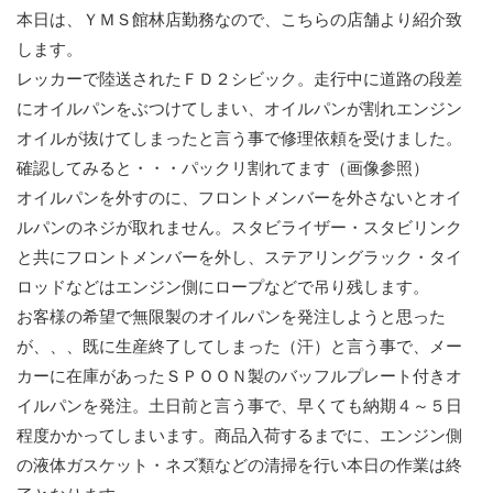
本日は、ＹＭＳ館林店勤務なので、こちらの店舗より紹介致
します。
レッカーで陸送されたＦＤ２シビック。走行中に道路の段差
にオイルパンをぶつけてしまい、オイルパンが割れエンジン
オイルが抜けてしまったと言う事で修理依頼を受けました。
確認してみると・・・パックリ割れてます（画像参照）
オイルパンを外すのに、フロントメンバーを外さないとオイ
ルパンのネジが取れません。スタビライザー・スタビリンク
と共にフロントメンバーを外し、ステアリングラック・タイ
ロッドなどはエンジン側にロープなどで吊り残します。
お客様の希望で無限製のオイルパンを発注しようと思った
が、、、既に生産終了してしまった（汗）と言う事で、メー
カーに在庫があったＳＰＯＯＮ製のバッフルプレート付きオ
イルパンを発注。土日前と言う事で、早くても納期４～５日
程度かかってしまいます。商品入荷するまでに、エンジン側
の液体ガスケット・ネズ類などの清掃を行い本日の作業は終