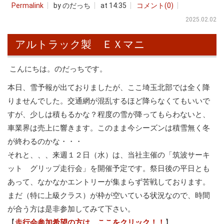
Permalink
by のだっち
at 14:35
コメント(0)
2025.02.02
アルトラック製 ＥＸマニ
こんにちは。のだっちです。
本日、雪予報が出ておりましたが、ここ埼玉北部では全く降
りませんでした。交通網が混乱するほど降らなくてもいいで
すが、少しは積もるかな？程度の雪が降ってもらわないと、
車業界は売上に響きます。このまま今シーズンは積雪無く冬
が終わるのかな・・・
それと、、、来週１２日（水）は、当社主催の「筑波サーキ
ット グリップ走行会」を開催予定です。祭日後の平日とも
あって、なかなかエントリーが集まらず苦戦しております。
まだ（特に上級クラス）が枠が空いている状況なので、時間
が合う方は是非参加してみて下さい。
【
走行会参加希望の方は、ここをクリック！！
】