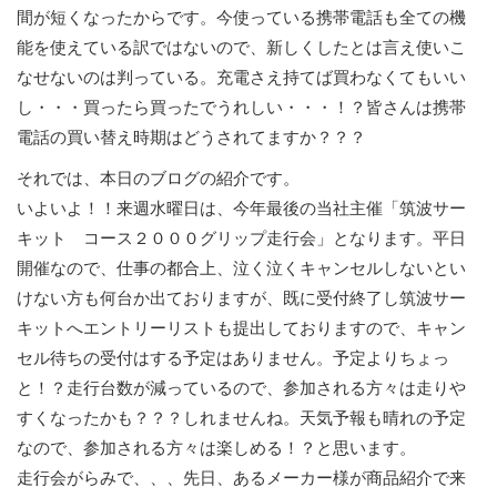
間が短くなったからです。今使っている携帯電話も全ての機
能を使えている訳ではないので、新しくしたとは言え使いこ
なせないのは判っている。充電さえ持てば買わなくてもいい
し・・・買ったら買ったでうれしい・・・！？皆さんは携帯
電話の買い替え時期はどうされてますか？？？
それでは、本日のブログの紹介です。
いよいよ！！来週水曜日は、今年最後の当社主催「筑波サー
キット コース２０００グリップ走行会」となります。平日
開催なので、仕事の都合上、泣く泣くキャンセルしないとい
けない方も何台か出ておりますが、既に受付終了し筑波サー
キットへエントリーリストも提出しておりますので、キャン
セル待ちの受付はする予定はありません。予定よりちょっ
と！？走行台数が減っているので、参加される方々は走りや
すくなったかも？？？しれませんね。天気予報も晴れの予定
なので、参加される方々は楽しめる！？と思います。
走行会がらみで、、、先日、あるメーカー様が商品紹介で来