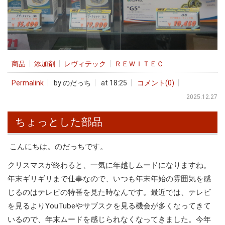
商品
添加剤
レヴィテック
ＲＥＷＩＴＥＣ
Permalink
by のだっち
at 18:25
コメント(0)
2025.12.27
ちょっとした部品
こんにちは。のだっちです。
クリスマスが終わると、一気に年越しムードになりますね。
年末ギリギリまで仕事なので、いつも年末年始の雰囲気を感
じるのはテレビの特番を見た時なんです。最近では、テレビ
を見るよりYouTubeやサブスクを見る機会が多くなってきて
いるので、年末ムードを感じられなくなってきました。今年