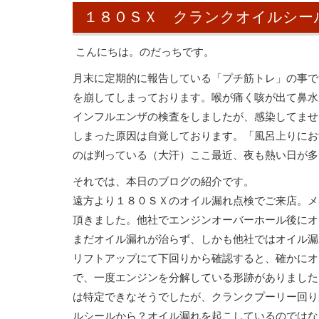
１８０ＳＸ クランクオイルシー
こんにちは。のだっちです。
月末に定期的に報告している「プチ筋トレ」の事で
を崩してしまっております。喉が痛く咳が出て鼻水
インフルエンザの検査をしましたが、感染してませ
しまった原因は自覚しております。「風呂上りにお
のは判っている（大汗）ここ最近、夜も熱い日が多
それでは、本日のブログの紹介です。
遠方より１８０ＳＸのオイル漏れ点検でご来店。メ
頂きました。他社でエンジンオーバーホール後にオ
まだオイル漏れが治らず、しかも他社ではオイル漏
リフトアップにて下回りから確認すると、確かにオ
で、一度エンジンを分解している形跡がありました
は特定できなそうでしたが、クランクプーリー回り
ルシールから？オイル漏れを起こしているのではな