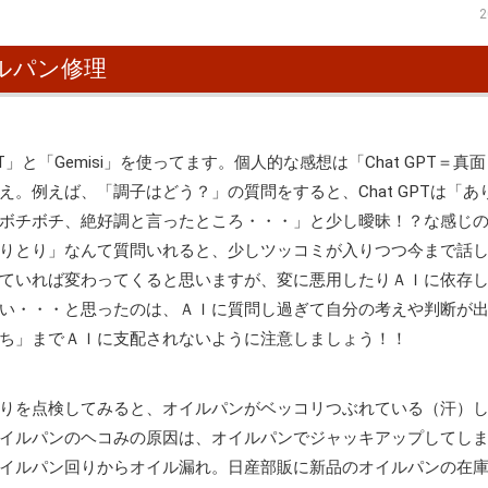
2
ルパン修理
T」と「Gemisi」を使ってます。個人的な感想は
「Chat GPT＝真
け答え。例えば、「調子はどう？」の質問をすると、
Chat GPTは「
iは「ボチボチ、絶好調と言ったところ・・・」と少し曖昧！？な感じ
「しりとり」なんて質問いれると、少しツッコミが入りつつ今まで話
ていれば変わってくると思いますが、変に悪用したりＡＩに依存
い・・・と思ったのは、ＡＩに質問し過ぎて自分の考えや判断が
ち」までＡＩに支配されないように注意しましょう！！
りを点検してみると、オイルパンがベッコリつぶれている（汗）
イルパンのヘコみの原因は、オイルパンでジャッキアップしてし
イルパン回りからオイル漏れ。日産部販に新品のオイルパンの在