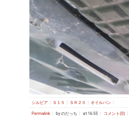
シルビア
Ｓ１５
ＳＲ２０
オイルパン
Permalink
by のだっち
at 16:55
コメント(0)