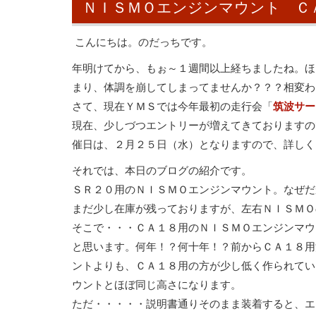
ＮＩＳＭＯエンジンマウント Ｃ
こんにちは。のだっちです。
年明けてから、もぉ～１週間以上経ちましたね。ほ
まり、体調を崩してしまってませんか？？？相変わ
さて、現在ＹＭＳでは今年最初の走行会「
筑波サー
現在、少しづつエントリーが増えてきておりますの
催日は、２月２５日（水）となりますので、詳しく
それでは、本日のブログの紹介です。
ＳＲ２０用のＮＩＳＭＯエンジンマウント。なぜだ
まだ少し在庫が残っておりますが、左右ＮＩＳＭＯ
そこで・・・ＣＡ１８用のＮＩＳＭＯエンジンマウ
と思います。何年！？何十年！？前からＣＡ１８用
ントよりも、ＣＡ１８用の方が少し低く作られてい
ウントとほぼ同じ高さになります。
ただ・・・・・説明書通りそのまま装着すると、エ