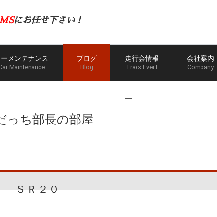
MS
にお任せ下さい！
カーメンテナンス
ブログ
走行会情報
会社案内
Car Maintenance
Blog
Track Event
Company
だっち部長の部屋
ＳＲ２０