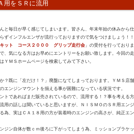
Ａ用をＳＲに流用
んと毎日が早く感じてしまいます。皆さん、年末年始の休みから
らずインフルエンザが流行っておりますので気をつけましょう！
キット コース２０００ グリップ走行会
」の受付を行っており
で、気になる方はお早めにエントリーをお願い致します。今回の
はＹＭＳホームページを検索してみて下さい。
か？既に「左だけ！？」廃盤になてしまっております。ＹＭＳ店
のエンジンマウントを揃える事が困難になっている状況です。
ントであればまだ販売されているので、流用する！？事を考える
流用の話しは聞いていると思いますが、ＮＩＳＭＯのＳＲ用エン
る為、実はＣＡ１８用の方が装着時のエンジンの高さが、純正エ
ンジン自体が数ｃｍ後ろに下がってしまう為、ミッションブラケ