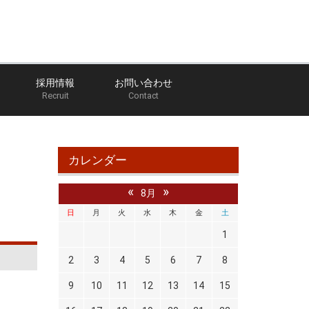
採用情報
お問い合わせ
Recruit
Contact
ホーム
ブログ
のだっち部長の部屋
ＳＲ２０
カレンダー
«
»
8月
日
月
火
水
木
金
土
1
2
3
4
5
6
7
8
9
10
11
12
13
14
15