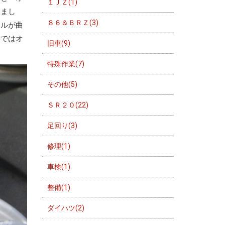
１ＪＺ(1)
りまし
８６＆ＢＲＺ(3)
ールが曲
時ではオ
旧車(9)
特殊作業(7)
その他(5)
ＳＲ２０(22)
足回り(3)
修理(1)
車検(1)
整備(1)
ダイハツ(2)