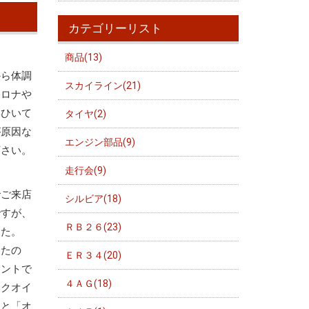
カテゴリーリスト
商品(13)
から体調
スカイライン(21)
コロナや
邪ひいて
タイヤ(2)
が原因な
エンジン部品(9)
下さい。
走行会(9)
でご来店
シルビア(18)
ですが、
ＲＢ２６(23)
した。
ったの
ＥＲ３４(20)
イントで
４ＡＧ(18)
ンクオイ
ると「オ