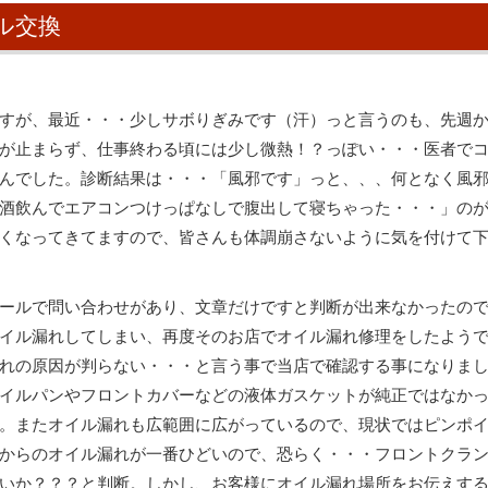
ル交換
すが、最近・・・少しサボりぎみです（汗）っと言うのも、先週
が止まらず、仕事終わる頃には少し微熱！？っぽい・・・医者で
んでした。診断結果は・・・「風邪です」っと、、、何となく風
酒飲んでエアコンつけっぱなしで腹出して寝ちゃった・・・」の
くなってきてますので、皆さんも体調崩さないように気を付けて
ールで問い合わせがあり、文章だけですと判断が出来なかったの
イル漏れしてしまい、再度そのお店でオイル漏れ修理をしたよう
れの原因が判らない・・・と言う事で当店で確認する事になりま
イルパンやフロントカバーなどの液体ガスケットが純正ではなか
。またオイル漏れも広範囲に広がっているので、現状ではピンポ
からのオイル漏れが一番ひどいので、恐らく・・・フロントクラ
いか？？？と判断。しかし、お客様にオイル漏れ場所をお伝えす