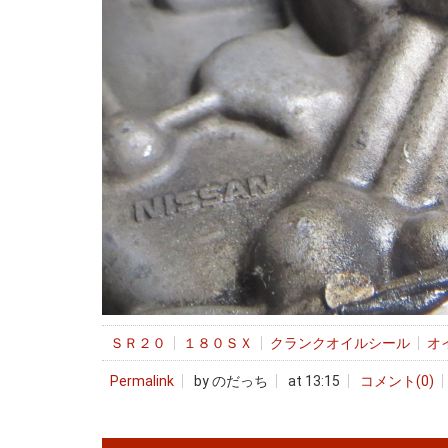
ＳＲ２０
１８０ＳＸ
クランクオイルシール
オ
Permalink
by のだっち
at 13:15
コメント(0)