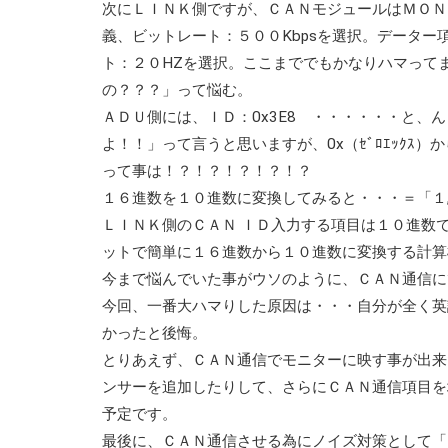
次にＬＩＮＫ側ですが、ＣＡＮモジュールはＭＯＮ
義、ビットレート：５００Kbpsを選択。データー項目のモ
ト：２０HZを選択。ここまででもかなりハマって
の？？？」って悩む。
ＡＤＵ側には、ＩＤ：0x3E8 ・・・・・・と
よ！！」って言うと思いますが、0x（ｾﾞﾛｴｯｸｽ
って事は！？！？！？！？！？
１６進数を１０進数に変換してみると・・・＝「１
ＬＩＮＫ側のＣＡＮ ＩＤ入力する項目は１０進数
ットで簡単に１６進数から１０進数に変換する計算
今まで悩んでいた事がウソのように、ＣＡＮ通信に
今回、一番大ハマりした原因は・・・自分が全く英
かったと後悔。
とりあえず、ＣＡＮ通信でモニターに映す事が出来
ンサーを追加したりして、さらにＣＡＮ通信項目を
予定です。
最後に、ＣＡＮ通信させる為にノイズ対策として「