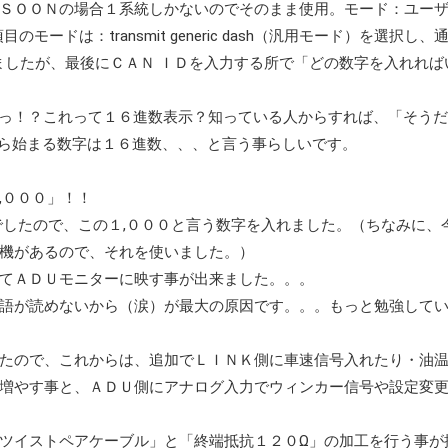
ＳＯＯＮの場合１系統しかないのでそのまま使用。モード：ユー
ードは：transmit generic dash（汎用モード）を選択し、
ましたが、最後にＣＡＮ ＩＤを入力する所で「どの数字を入れれば
、んっ！？これって１６進数表示？知っている人からすれば、「そうだ
）から始まる数字は１６進数、、、と言う事らしいです。
,０００」！！
でしたので、この１,０００と言う数字を入れました。（ちなみに、
機があるので、それを使いました。）
てＡＤＵモニターに映す事が出来ました。。。
語が読めないから（涙）が最大の原因です。。。もっと勉強して
たので、これからは、追加でＬＩＮＫ側に車速信号入れたり・油温
増やす事と、ＡＤＵ側にアナログ入力でウィンカー信号や設定変
ツイストペアケーブル」と「終端抵抗１２０Ω」の加工を行う事が