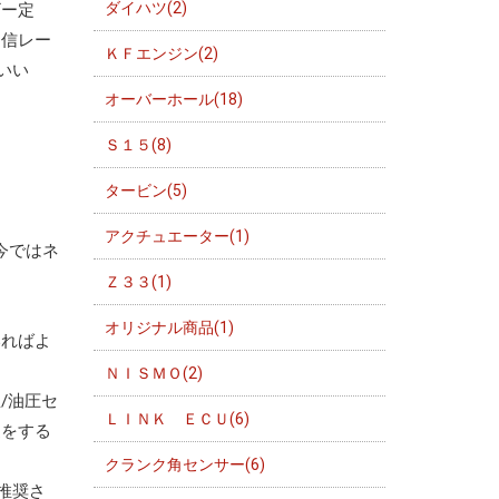
ダイハツ(2)
ザー定
通信レー
ＫＦエンジン(2)
いい
オーバーホール(18)
Ｓ１５(8)
タービン(5)
アクチュエーター(1)
今ではネ
Ｚ３３(1)
オリジナル商品(1)
いればよ
ＮＩＳＭＯ(2)
/油圧セ
ＬＩＮＫ ＥＣＵ(6)
更をする
クランク角センサー(6)
推奨さ