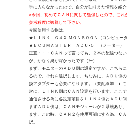
手に入らなかったので、自分が知りえた情報を紹介
※今回、初めてＣＡＮに関して勉強したので、これ
参考程度に観覧して下さい。
今回使用する物は、
★ＬＩＮＫ Ｇ４Ｘ ＭＯＮＳＯＯＮ（コンピュー
★ＥＣＵＭＡＳＴＥＲ ＡＤＵ-５ （メーター）
正直・・・ＣＡＮって言っても、２本の配線つない
が、かなり奥が深かったです（汗）
まず、モニターのＡＤＵ側の設定ですが、こちらに
るので、それを選択します。ちなみに、ＡＤＵ側の
換アダプターも必要になります。（要配線加工）こ
次に、ＬＩＮＫ側のＣＡＮ設定を行います。ここで
通信させる為に各設定項目をＬＩＮＫ側とＡＤＵ側
まずＡＤＵ側は、ＣＡＮモジュールが２系統あり、
ます。この時、ＣＡＮ２を使用可能にする為、ＣＡ
択。