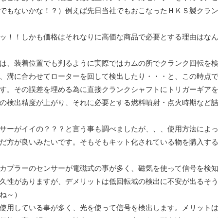
でもないかな！？）例えば先日当社でもおこなったＨＫＳ製クラ
ッ！！しかも価格はそれなりに高価な商品で必要とする理由はな
は、装着位置でも判るように実際ではカムの所でクランク回転を
、溝に合わせてローターを回して検出したり・・・と、この時点
す。その誤差を埋める為に直接クランクシャフトにトリガーギア
の検出精度が上がり、それに必要とする燃料噴射・点火時期など
サーがイイの？？？と言う事も調べましたが、、、使用方法によ
だ方が良いみたいです。そもそもキット化されている物を購入す
カプラーのセンサーが電磁式の事が多く、磁気を使って信号を検
久性がありますが、デメリットは低回転域の検出に不安が出るそ
ね～）
使用している事が多く、光を使って信号を検出します。メリット