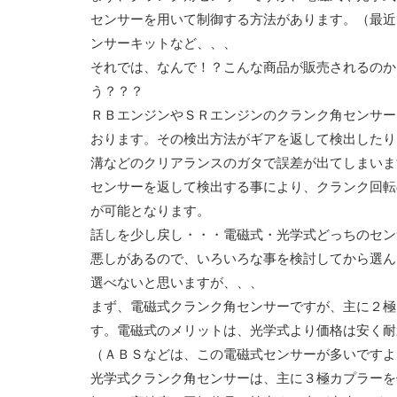
センサーを用いて制御する方法があります。（最近
ンサーキットなど、、、
それでは、なんで！？こんな商品が販売されるのか
う？？？
ＲＢエンジンやＳＲエンジンのクランク角センサー
おります。その検出方法がギアを返して検出したり
溝などのクリアランスのガタで誤差が出てしまいま
センサーを返して検出する事により、クランク回転
が可能となります。
話しを少し戻し・・・電磁式・光学式どっちのセン
悪しがあるので、いろいろな事を検討してから選ん
選べないと思いますが、、、
まず、電磁式クランク角センサーですが、主に２極
す。電磁式のメリットは、光学式より価格は安く耐
（ＡＢＳなどは、この電磁式センサーが多いですよ
光学式クランク角センサーは、主に３極カプラーを