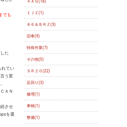
４ＡＧ(18)
１ＪＺ(1)
までも
８６＆ＢＲＺ(3)
旧車(9)
特殊作業(7)
ました
その他(5)
られてい
ＳＲ２０(22)
と言う変
足回り(3)
す。
。ＣＡＮ
修理(1)
車検(1)
接続させ
psを選
整備(1)