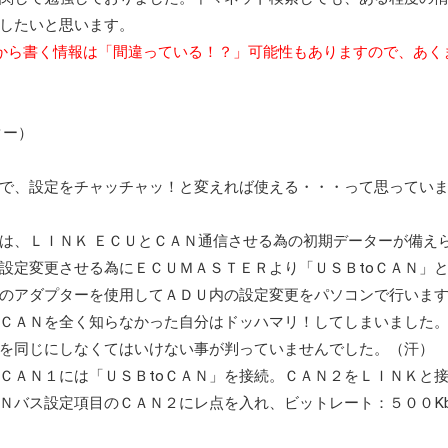
したいと思います。
から書く情報は「間違っている！？」可能性もありますので、あく
ター）
で、設定をチャッチャッ！と変えれば使える・・・って思ってい
は、ＬＩＮＫ ＥＣＵとＣＡＮ通信させる為の初期データーが備え
設定変更させる為にＥＣＵＭＡＳＴＥＲより「ＵＳＢtoＣＡＮ」
のアダプターを使用してＡＤＵ内の設定変更をパソコンで行いま
ＣＡＮを全く知らなかった自分はドッハマリ！してしまいました
を同じにしなくてはいけない事が判っていませんでした。（汗）
ＣＡＮ１には「ＵＳＢtoＣＡＮ」を接続。ＣＡＮ２をＬＩＮＫと
Ｎバス設定項目のＣＡＮ２にレ点を入れ、ビットレート：５００Kb