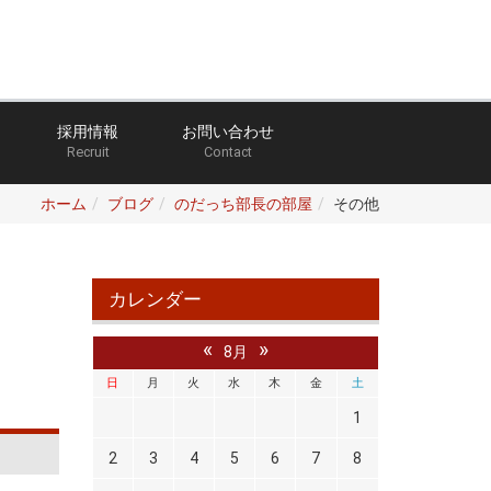
採用情報
お問い合わせ
Recruit
Contact
ホーム
ブログ
のだっち部長の部屋
その他
カレンダー
«
»
8月
日
月
火
水
木
金
土
1
2
3
4
5
6
7
8