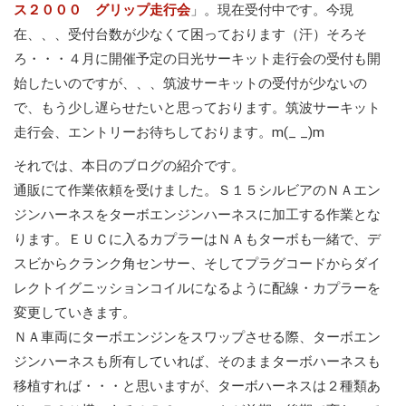
ス２０００ グリップ走行会
」。現在受付中です。今現
在、、、受付台数が少なくて困っております（汗）そろそ
ろ・・・４月に開催予定の日光サーキット走行会の受付も開
始したいのですが、、、筑波サーキットの受付が少ないの
で、もう少し遅らせたいと思っております。筑波サーキット
走行会、エントリーお待ちしております。m(_ _)m
それでは、本日のブログの紹介です。
通販にて作業依頼を受けました。Ｓ１５シルビアのＮＡエン
ジンハーネスをターボエンジンハーネスに加工する作業とな
ります。ＥＵＣに入るカプラーはＮＡもターボも一緒で、デ
スビからクランク角センサー、そしてプラグコードからダイ
レクトイグニッションコイルになるように配線・カプラーを
変更していきます。
ＮＡ車両にターボエンジンをスワップさせる際、ターボエン
ジンハーネスも所有していれば、そのままターボハーネスも
移植すれば・・・と思いますが、ターボハーネスは２種類あ