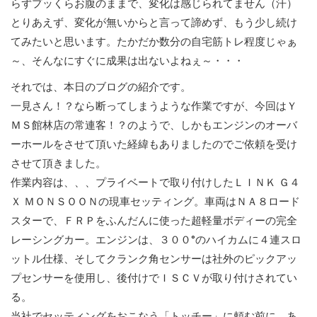
らずプッくらお腹のままで、変化は感じられてません（汗）
とりあえず、変化が無いからと言って諦めず、もう少し続け
てみたいと思います。たかだか数分の自宅筋トレ程度じゃぁ
～、そんなにすぐに成果は出ないよねぇ～・・・
それでは、本日のブログの紹介です。
一見さん！？なら断ってしまうような作業ですが、今回はＹ
ＭＳ館林店の常連客！？のようで、しかもエンジンのオーバ
ーホールをさせて頂いた経緯もありましたのでご依頼を受け
させて頂きました。
作業内容は、、、プライベートで取り付けしたＬＩＮＫ Ｇ４
Ｘ ＭＯＮＳＯＯＮの現車セッティング。車両はＮＡ８ロード
スターで、ＦＲＰをふんだんに使った超軽量ボディーの完全
レーシングカー。エンジンは、３００°のハイカムに４連スロ
ットル仕様、そしてクランク角センサーは社外のピックアッ
プセンサーを使用し、後付けでＩＳＣＶが取り付けされてい
る。
当社でセッティングをおこなう「トッチー」に頼む前に、あ