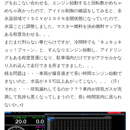
グをおこない合わせる。エンジン始動すると回転数がめちゃ
めちゃ高かったので、アイドル制御の確認をしてみると、全
水温領域でＩＳＣＶが１００％全開状態になっていたので、
水温ごとに調整しました。マスター燃料を決め燃料マップを
ある程度合わせる。。。
まだまだ判らない事だらけですが、冷間時でも「キュキュキ
ュッ！ブゥ～ン」と、すんなりエンジン始動し、アイドリン
グもある程度普通になり、駐車場内だけですがアクセルかな
り入れ込んで走行できる所まできました。。。
残る問題は・・・車両が爆音過ぎて長い時間エンジン始動で
きないのと、水温が４５℃以上あがってこない。。。（汗）
それと・・・排気漏れしてるのか？？？車内が排気ガスが充
満して気持ち悪くなってしまうので、長い時間室内に居られ
ない(>_<)