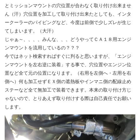
とミッションマウントの穴位置が合わなく取り付け出来ませ
ん（汗）穴位置を加工して取り付け出来たとしても、インタ
ークーラーのパイピングなど、今度は前側で少しズレが生じ
てしまいます。（大汗）
じゃぁ～、、、、みんな、、、どうやってＣＡ１８用エンジ
ンマウントを流用しているの？？？
今ではネット検索すればすぐに判ると思いますが、「エンジ
ンマウントを左右逆に装着」する事で、穴位置やエンジン位
置など全て元の位置になります。（右用を左側へ・左用を右
側へ）何も加工せずＥＸ側の遮熱板やインマニ側の配線止め
ステーなど全て無加工で装着できます。本来の取り付け方じ
ゃないので、とりあえず取り付けする際は自己責任でお願い
します。