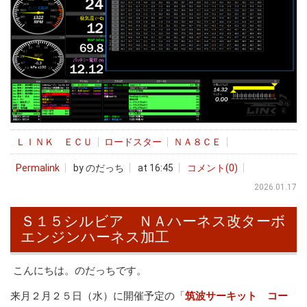
ＬＩＮＫ ＥＣＵ
ロードスター
ＮＡ８ＣＥ
Permalink
by のだっち
at 16:45
コメント(0)
2026.01.17
Ｓ１５シルビア ＮＡハーネス改ターボ
エンジンハーネス加工
こんにちは。のだっちです。
来月２月２５日（水）に開催予定の「
筑波サーキット コー