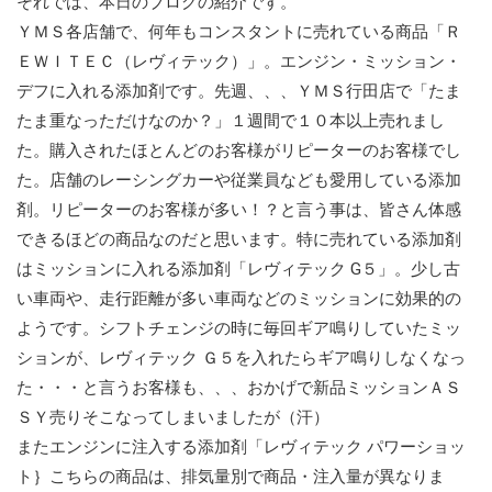
それでは、本日のブログの紹介です。
ＹＭＳ各店舗で、何年もコンスタントに売れている商品「Ｒ
ＥＷＩＴＥＣ（レヴィテック）」。エンジン・ミッション・
デフに入れる添加剤です。先週、、、ＹＭＳ行田店で「たま
たま重なっただけなのか？」１週間で１０本以上売れまし
た。購入されたほとんどのお客様がリピーターのお客様でし
た。店舗のレーシングカーや従業員なども愛用している添加
剤。リピーターのお客様が多い！？と言う事は、皆さん体感
できるほどの商品なのだと思います。特に売れている添加剤
はミッションに入れる添加剤「レヴィテック G５」。少し古
い車両や、走行距離が多い車両などのミッションに効果的の
ようです。シフトチェンジの時に毎回ギア鳴りしていたミッ
ションが、レヴィテック Ｇ５を入れたらギア鳴りしなくなっ
た・・・と言うお客様も、、、おかげで新品ミッションＡＳ
ＳＹ売りそこなってしまいましたが（汗）
またエンジンに注入する添加剤「レヴィテック パワーショッ
ト｝こちらの商品は、排気量別で商品・注入量が異なりま