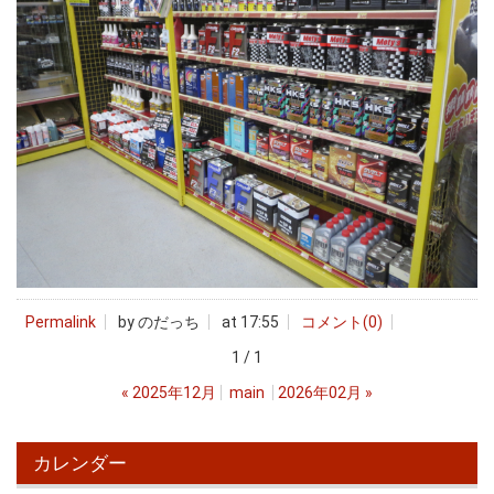
Permalink
by のだっち
at 17:55
コメント(0)
1 / 1
«
2025年12月
main
2026年02月
»
カレンダー