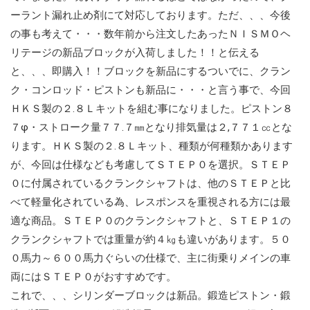
ーラント漏れ止め剤にて対応しております。ただ、、、今後
の事も考えて・・・数年前から注文したあったＮＩＳＭＯヘ
リテージの新品ブロックが入荷しました！！と伝える
と、、、即購入！！ブロックを新品にするついでに、クラン
ク・コンロッド・ピストンも新品に・・・と言う事で、今回
ＨＫＳ製の２.８Ｌキットを組む事になりました。ピストン８
７φ・ストローク量７７.７㎜となり排気量は２,７７１㏄とな
ります。ＨＫＳ製の２.８Ｌキット、種類が何種類かあります
が、今回は仕様なども考慮してＳＴＥＰ０を選択。ＳＴＥＰ
０に付属されているクランクシャフトは、他のＳＴＥＰと比
べて軽量化されている為、レスポンスを重視される方には最
適な商品。ＳＴＥＰ０のクランクシャフトと、ＳＴＥＰ１の
クランクシャフトでは重量が約４㎏も違いがあります。５０
０馬力～６００馬力ぐらいの仕様で、主に街乗りメインの車
両にはＳＴＥＰ０がおすすめです。
これで、、、シリンダーブロックは新品。鍛造ピストン・鍛