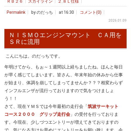
ＲＢ２６
スカイライン
２.８Ｌ仕様
Permalink
by のだっち
at 16:30
コメント(0)
2026.01.09
ＮＩＳＭＯエンジンマウント ＣＡ用を
ＳＲに流用
こんにちは。のだっちです。
年明けてから、もぉ～１週間以上経ちましたね。ほんと毎日
が早く感じてしまいます。皆さん、年末年始の休みから仕事
が始まり、体調を崩してしまってませんか？？？相変わらず
インフルエンザが流行っておりますので気をつけましょ
う！！
さて、現在ＹＭＳでは今年最初の走行会「
筑波サーキット
コース２０００ グリップ走行会
」の受付を行っておりま
す。今現在、少しづつエントリーが増えてきておりますの
で、気になる方はお早めにエントリーをお願い致します。今