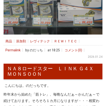
商品
添加剤
レヴィテック
ＲＥＷＩＴＥＣ
Permalink
by のだっち
at 18:25
コメント(0)
2026.01.24
ＮＡ８ロードスター ＬＩＮＫ Ｇ４Ｘ
ＭＯＮＳＯＯＮ
こんにちは。のだっちです。
昨年末から始めた「筋トレ」、毎晩なんだぁ～かんだぁ～で
続けております。そろそろ１カ月になりますが・・・相変わ