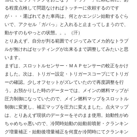
る程度点検して問題なければトッチーに依頼するのです
が・・・運ばれてきた車両は、何とかエンジン始動するぐら
いで、アクセル「ガバっ」と入れると止まってしまうので、
動かすのもやっとの状態。。。（汗）
とりあえず、自分が判る範囲でイジってみてメカ的なトラブ
ルが無ければセッティングが出来るまで調整してみたいと思
います。
まずは、スロットルセンサー・ＭＡＰセンサーの較正をかけ
ました。次は、トリガー設定・トリガースコープにてトリガ
ーの確認。少しオフセットがズレていたので再度調整を行
う。お預かりした時のデーターでは、メインの燃料マップが
圧力制御になっていたので、メイン燃料マップをスロットル
制御に変更し、補正マップを圧力に変えました。点火マップ
は、とりあえず現状のデーターをそのまま使用。始動性がめ
ちゃめちゃ悪いので、冷間時始動の始動前噴射・クランキン
グ増量補正・始動後増量補正を何度か冷間時にてクランキン