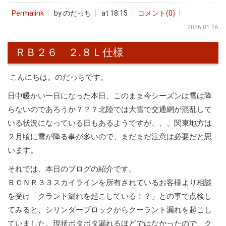
Permalink
by のだっち
at 18:15
コメント(0)
2026.01.16
ＲＢ２６ ２.８Ｌ仕様
こんにちは。のだっちです。
日中暖かい一日になった本日、このまま今シーズンは雪は降
らないのであろうか？？？北陸では大雪で交通網が混乱して
いる状況になっている日もあるようですが、、、関東地方は
２月頃に雪が降る事が多いので、まだまだ注意は必要だと思
います。
それでは、本日のブログの紹介です。
ＢＣＮＲ３３スカイラインを所有されているお客様より相談
を受け「クラント漏れを起こしている！？」との事で点検し
てみると、シリンダーブロックからクーラント漏れを起こし
ていました。現状ボタボタ漏れるほどではなかったので、ク