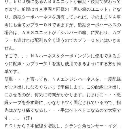
り、ＥＣＵ横にあるＡＢＳユニットが前期・後期で変わって
きます。前期はＮＡ車両と同様の「黒い箱のユニット」とな
り、前期ターボハーネスを所有していれば、そのままＮＡ車
両にも全てカプラーＯＮできますが、後期ターボハーネスの
場合は、ＡＢＳユニットが「シルバーの箱」に変わり、カプ
ラーも違ければ配列も全く違うのでカプラーＯＮとはいきま
せん。
そこで、、、ＮＡハーネスをターボエンジンに使用できるよ
うに配線・カプラー加工を施し使用できるようにする方が簡
単です。
簡単・・・と言っても、ＮＡエンジンハーネスを、一度配線
がむき出しになるぐらいまで準備します。この配線むき出し
にさせるのが、何気に時間がかかります。おまけに・・・絶
縁テープを外す際に、かなりキツく固定されているので、指
先はかなり痛くなるし・・・手はベトベトになるので大変で
す。。。（汗）
ＥＣＵから２本配線を増設し、クランク角センサー・イグニ