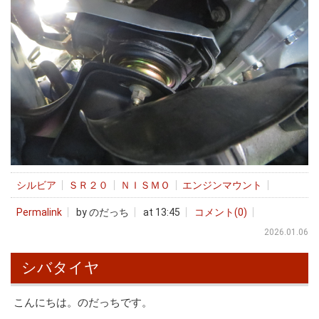
シルビア
ＳＲ２０
ＮＩＳＭＯ
エンジンマウント
Permalink
by のだっち
at 13:45
コメント(0)
2026.01.06
シバタイヤ
こんにちは。のだっちです。