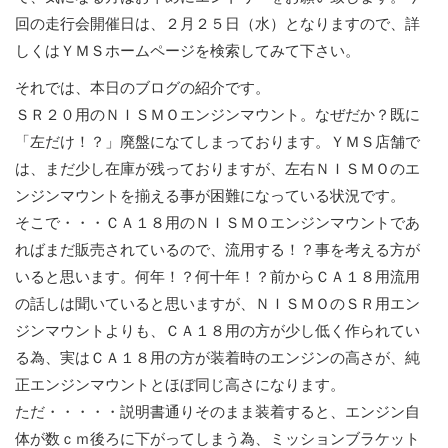
回の走行会開催日は、２月２５日（水）となりますので、詳
しくはＹＭＳホームページを検索してみて下さい。
それでは、本日のブログの紹介です。
ＳＲ２０用のＮＩＳＭＯエンジンマウント。なぜだか？既に
「左だけ！？」廃盤になてしまっております。ＹＭＳ店舗で
は、まだ少し在庫が残っておりますが、左右ＮＩＳＭＯのエ
ンジンマウントを揃える事が困難になっている状況です。
そこで・・・ＣＡ１８用のＮＩＳＭＯエンジンマウントであ
ればまだ販売されているので、流用する！？事を考える方が
いると思います。何年！？何十年！？前からＣＡ１８用流用
の話しは聞いていると思いますが、ＮＩＳＭＯのＳＲ用エン
ジンマウントよりも、ＣＡ１８用の方が少し低く作られてい
る為、実はＣＡ１８用の方が装着時のエンジンの高さが、純
正エンジンマウントとほぼ同じ高さになります。
ただ・・・・・説明書通りそのまま装着すると、エンジン自
体が数ｃｍ後ろに下がってしまう為、ミッションブラケット