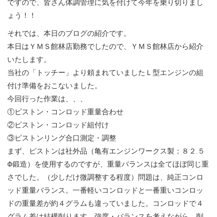
ですので、皆さん体調管理に気を付けて今年を乗り切りまし
ょう！！
それでは、本日のブログの紹介です。
本日はＹＭＳ館林店勤務でしたので、ＹＭＳ館林店から紹介
いたします。
当社の「トッチー」より頼まれていましたＬ型エンジンの組
付け準備をおこないました。
今回行った作業は、、、
①ピストン・コンロッド重量合わせ
②ピストン・コンロッド組付け
③ピストンリング合口測定・調整
まず、ピストンは社外品（亀有エンジンワークス製：８２.５
Φ鍛造）を使用するのですが、重量バランスは全てほぼ同じ重
さでした。（少しだけ微調整する程度）問題は、純正コンロ
ッド重量バランス。一番軽いコンロッドと一番重いコンロッ
ドの重量差が約４グラムも違っていました。コンロッドで４
グラム差は結構削ります。強度・バランスを考えながら、削