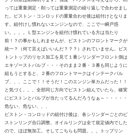
っては重量測定・削っては重量測定の繰り返しで合わせまし
た。ピストン・コンロッドの重量合わせ後は組付けとなりま
す。組付けし慣れないエンジンなので、ここで一瞬戸惑
い。。。。Ｌ型エンジンを組付け慣れている方は当たり
前！？の事かもしれませんが、ピストンのフロントマークが
統一？（何て言えばいいんだ？？？）されていません。ピス
トントップのリセス加工を見て１番シリンダーフロント側は
エキゾーストバルブ・・・そのまま２番・３番も同じように
組もうとすると、２番のフロントマークはインテークバル
ブ、、、ここで！！そうだ！このエンジン単カムだった！！
と気づく。。。全部同じ方向でピストン組んでいたら、確実
にピストンとバルブが当たってるんだろうなぁ～・・・・・
危ない、危ない、、、
ピストン・コンロッドの組付け後は、各シリンダーごとのピ
ストンリング合口調整。オイルリングは全て規定値内でした
ので、ほぼ無加工。そしてこちらも問題。。。トップリン