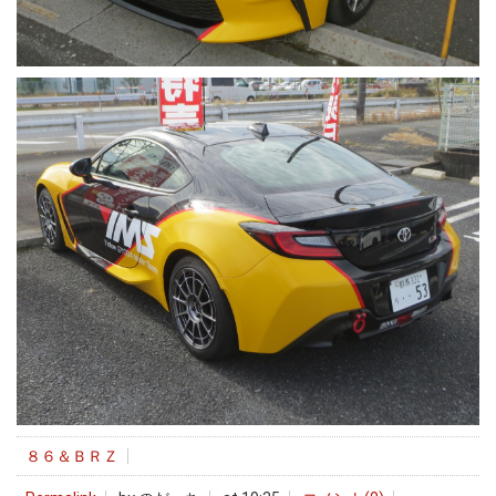
８６＆ＢＲＺ