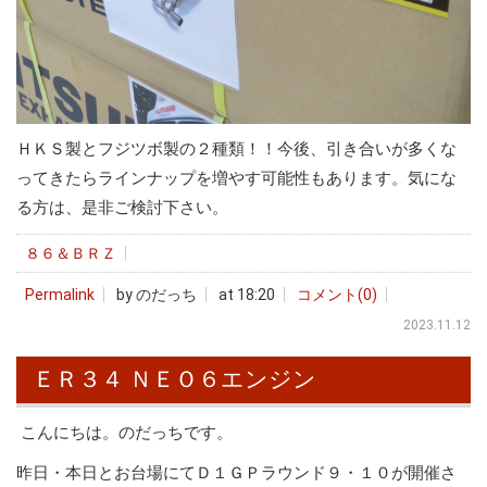
ＨＫＳ製とフジツボ製の２種類！！今後、引き合いが多くな
ってきたらラインナップを増やす可能性もあります。気にな
る方は、是非ご検討下さい。
８６＆ＢＲＺ
Permalink
by のだっち
at 18:20
コメント(0)
2023.11.12
ＥＲ３４ ＮＥＯ６エンジン
こんにちは。のだっちです。
昨日・本日とお台場にてＤ１ＧＰラウンド９・１０が開催さ