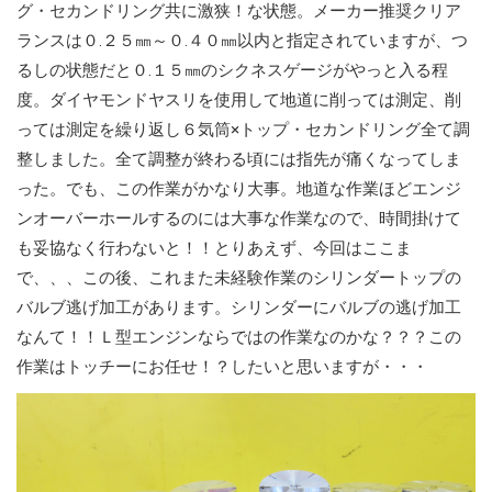
グ・セカンドリング共に激狭！な状態。メーカー推奨クリア
ランスは０.２５㎜～０.４０㎜以内と指定されていますが、つ
るしの状態だと０.１５㎜のシクネスゲージがやっと入る程
度。ダイヤモンドヤスリを使用して地道に削っては測定、削
っては測定を繰り返し６気筒×トップ・セカンドリング全て調
整しました。全て調整が終わる頃には指先が痛くなってしま
った。でも、この作業がかなり大事。地道な作業ほどエンジ
ンオーバーホールするのには大事な作業なので、時間掛けて
も妥協なく行わないと！！とりあえず、今回はここま
で、、、この後、これまた未経験作業のシリンダートップの
バルブ逃げ加工があります。シリンダーにバルブの逃げ加工
なんて！！Ｌ型エンジンならではの作業なのかな？？？この
作業はトッチーにお任せ！？したいと思いますが・・・