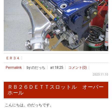
ＥＲ３４
Permalink
by のだっち
at 18:25
コメント(0)
2023.11.10
ＲＢ２６ＤＥＴＴスロットル オーバー
ホール
こんにちは。のだっちです。