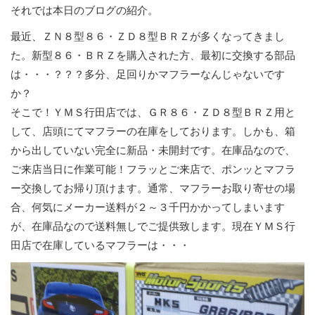
それでは本日のブログの紹介。
最近、ＺＮ８型８６・ＺＤ８型ＢＲＺが多くなってきまし
た。新型８６・ＢＲＺを購入された方、最初に交換する部品
は・・・？？？多分、足回りかマフラーなんじゃないです
か？
そこで！ＹＭＳ行田店では、ＧＲ８６・ＺＤ８型ＢＲＺ用と
して、店頭にてマフラーの在庫をしております。しかも、箱
から出していない完全に新品・未開封です。在庫品なので、
ご来店当日に作業可能！フラッとご来店で、ポンッとマフラ
ー交換してお帰り頂けます。通常、マフラーお取り寄せの場
合、何気にメーカー送料が２～３千円かかってしまいます
が、在庫品なので送料無しでご提供致します。現在ＹＭＳ行
田店で在庫しているマフラーは・・・