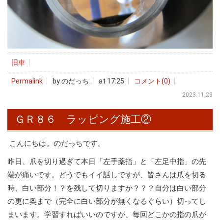
旧車
Permalink
by のだっち
at 17:25
コメント(0)
2023.11.23
ＧＲ８６ ラッピング施工②
こんにちは。のだっちです。
昨日、爪を切り過ぎて本日「左手薬指」と「左足中指」の先
端が痛いです。どうでもイイ話しですが、皆さんは爪を切る
時、白い部分！？を残して切りますか？？？自分は白い部分
の更に奥まで（完全に白い部分が無くなるぐらい）切ってし
まいます。学習すればいいのですが、毎回どこかの指の爪が