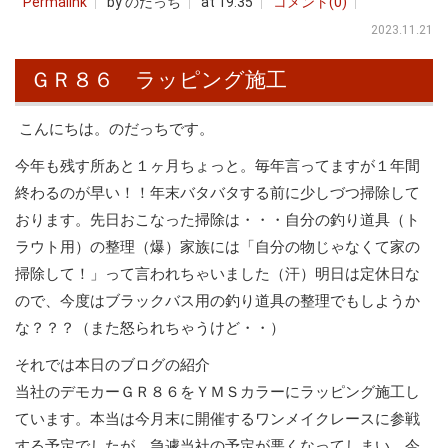
Permalink
by のだっち
at 19:35
コメント(0)
2023.11.21
ＧＲ８６ ラッピング施工
こんにちは。のだっちです。
今年も残す所あと１ヶ月ちょっと。毎年言ってますが１年間
終わるのが早い！！年末バタバタする前に少しづつ掃除して
おります。先日おこなった掃除は・・・自分の釣り道具（ト
ラウト用）の整理（爆）家族には「自分の物じゃなくて家の
掃除して！」って言われちゃいました（汗）明日は定休日な
ので、今度はブラックバス用の釣り道具の整理でもしようか
な？？？（また怒られちゃうけど・・）
それでは本日のブログの紹介
当社のデモカーＧＲ８６をＹＭＳカラーにラッピング施工し
ています。本当は今月末に開催するワンメイクレースに参戦
する予定でしたが、急遽当社の予定が悪くなってしまい、今