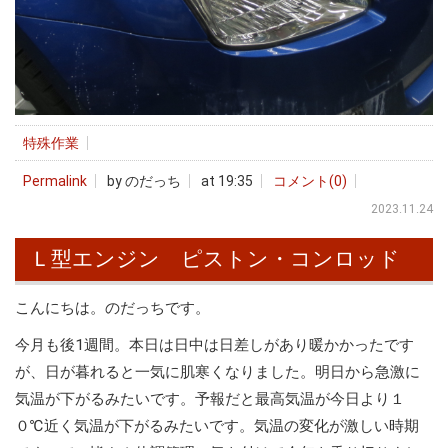
特殊作業
Permalink
by のだっち
at 19:35
コメント(0)
2023.11.24
Ｌ型エンジン ピストン・コンロッド
こんにちは。のだっちです。
今月も後1週間。本日は日中は日差しがあり暖かかったです
が、日が暮れると一気に肌寒くなりました。明日から急激に
気温が下がるみたいです。予報だと最高気温が今日より１
０℃近く気温が下がるみたいです。気温の変化が激しい時期