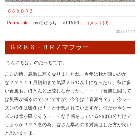
８６＆ＢＲＺ
Permalink
by のだっち
at 16:50
コメント(0)
2023.11.14
ＧＲ８６・ＢＲＺマフラー
こんにちは。のだっちです。
ここの所、急激に寒くなりましたね。今年は秋が無いのか
な？？？１１月初旬まで気温２５℃以上になったり、秋に多
い台風も、ほとんど上陸しなかったし・・・（台風に関して
は災害が減るのでいいですが）今年は「春夏冬？」。今シー
ズンの冬は暖冬だ！！と予想されていますが、何だか今シー
ズンは雪が降りそう・・・な予感をしているのは自分だけで
しょうか？？？念の為、皆さん早めの冬対策はした方が良い
と思いますよ。