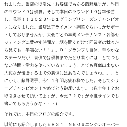
れました。当店の取引先・お客様でもある藤野選手が、昨日
のラウンド９は優勝。そして本日のラウンド１０は準優勝
し、見事！！２０２３年Ｄ１グランプリシーズンチャンピオ
ンになりました。当店はアライメント調整ぐらいしかサポー
トしておりませんが、大会ごとの車両メンテナンス・各部セ
ッティングに費やす時間が、話を聞くだけで同業者の我々か
ら見ても「半端ない！！」。Ｄ１グランプリ自体、華やかな
ステージだが、裏側では優勝までたどり着くには、とてつも
ない時間・労力を使っているでしょう。とても真似出来ない
大変さが優勝するまでの裏側にはあるんでしょうね。。。と
にかく、藤野選手、今年１年間お疲れ様でした。そしてシリ
ーズチャンピオン！おめでとう御座います。（数十年！？お
取引きさせて頂いてますが、今更？？ですが今度サインでも
書いてもらおうかな・・・）
それでは、本日のブログの紹介です。
以前にも紹介しましたＥＲ３４ ＮＥＯ６エンジンオーバー