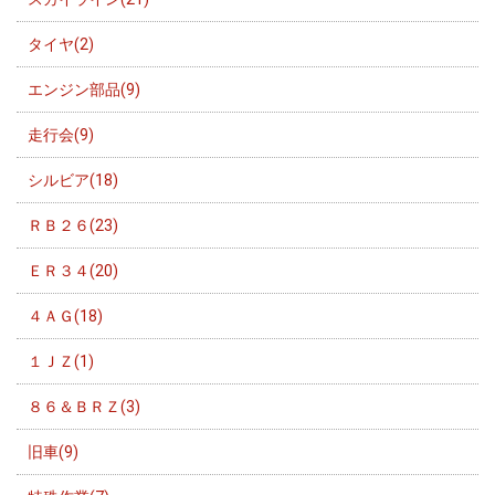
タイヤ(2)
エンジン部品(9)
走行会(9)
シルビア(18)
ＲＢ２６(23)
ＥＲ３４(20)
４ＡＧ(18)
１ＪＺ(1)
８６＆ＢＲＺ(3)
旧車(9)