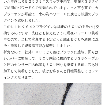
いた車両はＲＢ２５ＤＥＴスワップ車両で、現在Ｒ３３タイ
プＭ用のパワーＦＣで制御されています。っと言う事で、カ
プラーオンが可能で、念の為パワーＦＣに戻せる状態のプラ
グインを選択しました。
このＬＩＮＫ Ｇ４Ｘプラグインは純正のＥＣＵの中身だけ交
換するのですが、先ほども伝えたように現在パワーＦＣ装着
車なので、当社で廃棄する予定だった純正ＥＣＵを綺麗に洗
浄・塗装して即装着可能な状態にしました。
折角なので、社外ＥＣＵっぽく蓋はブラックに塗装、回りは
シルバーに塗装して、ＥＣＵ内部に接続するＵＳＢケーブル
と圧力センサー用の配管をＥＣＵ回りを塗装する前に穴あけ
加工して装着しました。後はお客さんと日程調整してセッテ
ィングとなります。