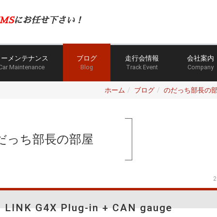
MS
にお任せ下さい！
カーメンテナンス
ブログ
走行会情報
会社案内
Car Maintenance
Blog
Track Event
Company
ホーム
ブログ
のだっち部長の
だっち部長の部屋
2
K G4X Plug-in + CAN gauge