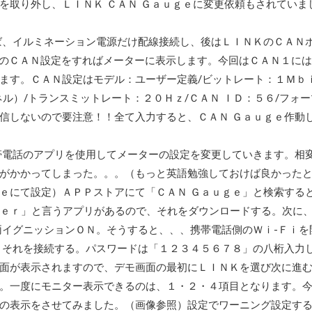
を取り外し、ＬＩＮＫ ＣＡＮ Ｇａｕｇｅに変更依頼もされていま
ば、イルミネーション電源だけ配線接続し、後はＬＩＮＫのＣＡＮ
ｎ側のＣＡＮ設定をすればメーターに表示します。今回はＣＡＮ１に
ます。ＣＡＮ設定はモデル：ユーザー定義/ビットレート：１Ｍｂｉ
汎用チャンネル）/トランスミットレート：２０Ｈｚ/ＣＡＮ ＩＤ：５６/フォ
信しないので要注意！！全て入力すると、ＣＡＮ Ｇａｕｇｅ作動
帯電話のアプリを使用してメーターの設定を変更していきます。相
がかかってしまった。。。（もっと英語勉強しておけば良かった
ｅにて設定）ＡＰＰストアにて「ＣＡＮ Ｇａｕｇｅ」と検索する
ｍｍｅｒ」と言うアプリがあるので、それをダウンロードする。次に
両イグニッションＯＮ。そうすると、、、携帯電話側のＷｉ-Ｆｉを
、それを接続する。パスワードは「１２３４５６７８」の八桁入力
面が表示されますので、デモ画面の最初にＬＩＮＫを選び次に進
。一度にモニター表示できるのは、１・２・４項目となります。
の表示をさせてみました。（画像参照）設定でワーニング設定す