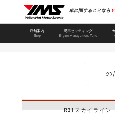
車に関することなら
Y
店舗案内
現車セッティング
Shop
Engine Management Tune
の
R31スカイライン LIN