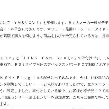
野店にて「ＹＭＳサロン！」を開催します。多くのメーカー様がデモ
会！！を予定しております。マフラー・足回り・シート・タイヤ
か高額で購入を悩むような商品をお求め予定されている方は、是
ｇ-ｉｎ」と「ＬＩＮＫ ＣＡＮ Ｇａｕｇｅ」の取付けです。こ
車両で、Ｒ３３タイプＭ用のアペックス パワーＦＣで制御されて
Ｋ Ｇ４Ｘ Ｐｌｕｇ-ｉｎの配列に当て込みます。今回、社外部品
ンを制御してほしい・・・と依頼がありましたので、空きスロッ
うに設定しました。取付けしている最中、お客様が様子見！？で
、油温センサー・油圧センサーを追加注文。こちらは在庫で持っ
ます。