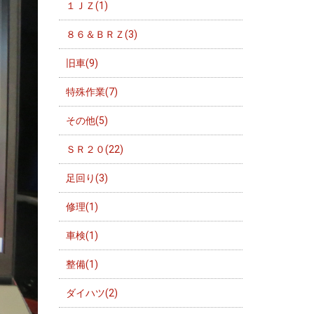
１ＪＺ(1)
８６＆ＢＲＺ(3)
旧車(9)
特殊作業(7)
その他(5)
ＳＲ２０(22)
足回り(3)
修理(1)
車検(1)
整備(1)
ダイハツ(2)