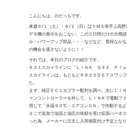
こんにちは。のだっちです。
来週６/１（土）・６/２（日）はＹＭＳ幸手上高
デモ機の展示をおこない、この２日間だけの大商談
ル・パワーアップ部品・・・などなど、普段なかな
の機会を逃さないように！！
それでは、本日のブログの紹介です。
Ｒ３１スカイラインに「ＬＩＮＫ Ｇ４Ｘ Ｐｌｕ
スカイラインは、もともとＲＢ２５ＤＥＴスワップ
た。
まず、純正ＥＣＵカプラー配列を調べ、次にＬＩＮ
ァンコントローラーを外して、ＬＩＮＫで電動ファ
用して「水温９０℃・エアコンＯＮ」で作動するよ
そこで追加で油温と油圧の依頼を受け拡張ハーネス
った為、メーカーに注文し入荷後取付け予定となり