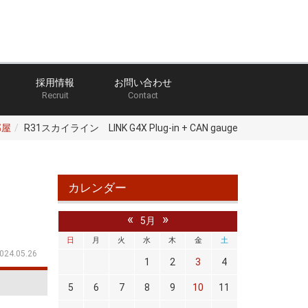
採用情報
お問い合わせ
Recruit
Contact
部屋
R31スカイライン LINK G4X Plug-in + CAN gauge
カレンダー
«
»
5月
日
月
火
水
木
金
土
024.05.26
1
2
3
4
5
6
7
8
9
10
11