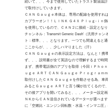
続いて、、、今まで使用していたトラスト製油温計
で取付けしていきます。
ＣＡＮ Ｇａｕｇｅ本体は、専用の配線を使用すれ
カプラーオン！！ＬＩＮＫ Ｇ４Ｘ Ｐｌｕｇ-ｉ
を使用しているので、ＣＡＮ２に接続・設定となり
チャンネル：Transmit Generic Dash’（
ト：標準、、、となります。一つでも間違えると通
ここからが、、、少しハマりました（汗）
ＣＡＮ Ｇａｕｇｅの表示設定方法は、なんと！携
ず、、、説明書が全て英語なので理解するまで時間
まず、携帯電話側のアプリを取得（今回ｉＰｈｏｎ
ｕｇｅ ＡＲＴ ＣＡＮ Ｇａｕｇｅ Ｐｒｏｇｒａ
取付けしたＣＡＮ Ｇａｕｇｅを作動させる為、車
みるとＧａｕｇｅ ＡＲＴと言う欄が出てくるので
その後アプリを開いてみると、、、メーター設定画
ＮＫからＣＡＮ送信されているデーターが選べます
に「空燃比・エンジン回転数・水温・インマニ圧」