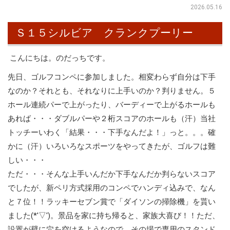
2026.05.16
Ｓ１５シルビア クランクプーリー
こんにちは。のだっちです。
先日、ゴルフコンペに参加しました。相変わらず自分は下手
なのか？それとも、それなりに上手いのか？判りません。５
ホール連続パーで上がったり、バーディーで上がるホールも
あれば・・・ダブルパーや２桁スコアのホールも（汗）当社
トッチーいわく「結果・・・下手なんだよ！」っと。。。確
かに（汗）いろいろなスポーツをやってきたが、ゴルフは難
しい・・・
ただ・・・そんな上手いんだか下手なんだか判らないスコア
でしたが、新ペリ方式採用のコンペでハンディ込みで、なん
と７位！！ラッキーセブン賞で「ダイソンの掃除機」を貰い
ました(*'▽')。景品を家に持ち帰ると、家族大喜び！！ただ、
設置が壁に穴を空けるようなので、その場で専用のスタンド