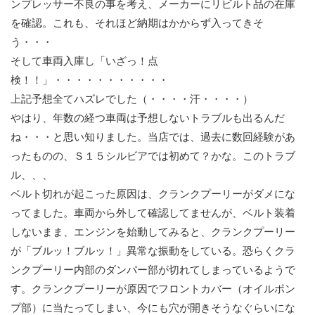
ンプレッサー不良の事を考え、メーカーにリビルト品の在庫
を確認。これも、それほど納期はかからず入ってきそ
う・・・
そして車両入庫し「いざっ！点
検！！」・・・・・・・・・・・
上記予想全てハズレでした（・・・・汗・・・・）
やはり、年数の経つ車両は予想しないトラブルも出るんだ
ね・・・と思い知りました。当店では、過去に数回経験があ
ったものの、Ｓ１５シルビアでは初めて？かな。このトラブ
ル、、、
ベルト切れが起こった原因は、クランクプーリーがダメにな
ってました。車両から外して確認してませんが、ベルト装着
しないまま、エンジンを始動してみると、クランクプーリー
が「ブルッ！ブルッ！」異常な振動をしている。恐らくクラ
ンクプーリー内部のダンパー部が切れてしまっているようで
す。クランクプーリーが原因でフロントカバー（オイルポン
プ部）に当たってしまい、今にも穴が開きそうなぐらいにな