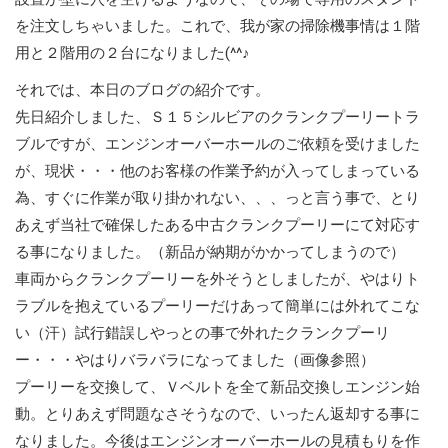
を注文しちゃいました。これで、我が家の掃除機事情は１階
用と２階用の２台になりました(^^♪
それでは、本日のブログの紹介です。
先日紹介しました、Ｓ１５シルビアのクランクプーリートラ
ブルですが、エンジンオーバーホールのご依頼を受けました
が、現状・・・他のお客様の作業予約が入ってしまっている
為、すぐに作業が取り掛かれない、、、っと言う事で、とり
あえず当社で確保したある中古クランクプーリーにて対応す
る事になりました。（新品が納期がかかってしまうので）
車両からクランクプーリーを外そうとしましたが、やはりト
ラブルを抱えているプーリーだけあって簡単には外れてこな
い（汗）試行錯誤しやっとの事で外れたクランクプーリ
ー・・・やはりバラバラになってました（画像参照）
プーリーを交換して、Ｖベルトを全て新品交換しエンジン始
動。とりあえず問題なさそうなので、いったん返却する事に
なりました。今後はエンジンオーバーホールの見積もりを作