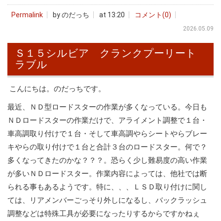
Permalink
by のだっち
at 13:20
コメント(0)
2026.05.09
Ｓ１５シルビア クランクプーリート
ラブル
こんにちは。のだっちです。
最近、ＮＤ型ロードスターの作業が多くなっている。今日も
ＮＤロードスターの作業だけで、アライメント調整で１台・
車高調取り付けで１台・そして車高調やらシートやらブレー
キやらの取り付けで１台と合計３台のロードスター。何で？
多くなってきたのかな？？？。恐らく少し難易度の高い作業
が多いＮＤロードスター。作業内容によっては、他社では断
られる事もあるようです。特に、、、ＬＳＤ取り付けに関し
ては、リアメンバーごっそり外しになるし、バックラッシュ
調整などは特殊工具が必要になったりするからですかねぇ