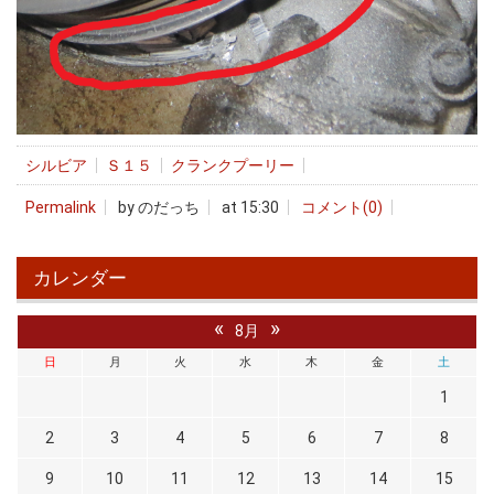
シルビア
Ｓ１５
クランクプーリー
Permalink
by のだっち
at 15:30
コメント(0)
カレンダー
«
»
8月
日
月
火
水
木
金
土
1
2
3
4
5
6
7
8
9
10
11
12
13
14
15