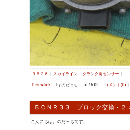
ＲＢ２６
スカイライン
クランク角センサー
Permalink
by のだっち
at 16:00
コメント(0)
ＢＣＮＲ３３ ブロック交換・２.
こんにちは。のだっちです。