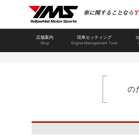
車に関することなら
Y
店舗案内
現車セッティング
Shop
Engine Management Tune
の