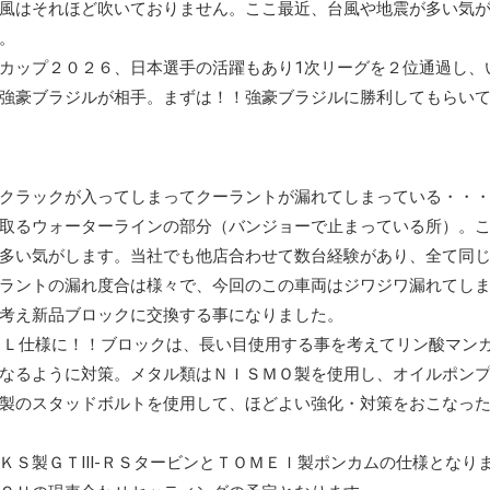
風はそれほど吹いておりません。ここ最近、台風や地震が多い気
。
カップ２０２６、日本選手の活躍もあり1次リーグを２位通過し、
強豪ブラジルが相手。まずは！！強豪ブラジルに勝利してもらい
クラックが入ってしまってクーラントが漏れてしまっている・・
取るウォーターラインの部分（バンジョーで止まっている所）。
多い気がします。当社でも他店合わせて数台経験があり、全て同
ラントの漏れ度合は様々で、今回のこの車両はジワジワ漏れてし
考え新品ブロックに交換する事になりました。
８Ｌ仕様に！！ブロックは、長い目使用する事を考えてリン酸マン
なるように対策。メタル類はＮＩＳＭＯ製を使用し、オイルポン
製のスタッドボルトを使用して、ほどよい強化・対策をおこなっ
ＫＳ製ＧＴⅢ-ＲＳタービンとＴＯＭＥＩ製ポンカムの仕様となり