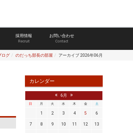
採用情報
お問い合わせ
Recruit
Contact
ブログ
のだっち部長の部屋
アーカイブ 2026年06月
カレンダー
«
»
6月
日
月
火
水
木
金
土
1
2
3
4
5
6
7
8
9
10
11
12
13