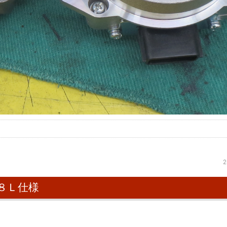
2
８Ｌ仕様