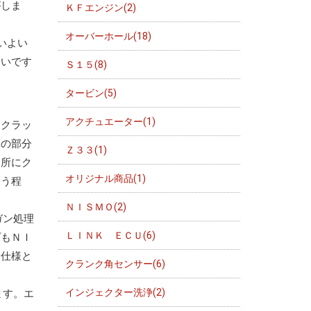
がしま
ＫＦエンジン(2)
オーバーホール(18)
いよい
ていです
Ｓ１５(8)
タービン(5)
アクチュエーター(1)
・クラッ
この部分
Ｚ３３(1)
じ所にク
オリジナル商品(1)
まう程
ＮＩＳＭＯ(2)
ガン処理
ＬＩＮＫ ＥＣＵ(6)
プもＮＩ
た仕様と
クランク角センサー(6)
インジェクター洗浄(2)
ます。エ