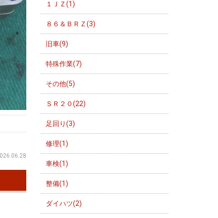
１ＪＺ(1)
８６＆ＢＲＺ(3)
旧車(9)
特殊作業(7)
その他(5)
ＳＲ２０(22)
足回り(3)
修理(1)
026.06.28
車検(1)
整備(1)
ダイハツ(2)