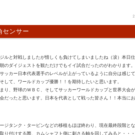
2
角センサー
ジルと対戦しましたが惜しくも負けてしまいましたね（涙）本日
朝のダイジェストを観ただけでもイイ試合だったのがわかります
サッカー日本代表選手のレベルが上がっているように自分は感じ
そして、ワールドカップ優勝！！を期待したいと思います。
まり、野球のＷＢＣ、そしてサッカーワールドカップと世界大会
会だったと思います。日本を代表として戦った皆さん！！本当に
ージタンク・タービンなどの移植もほぼ終わり、現在最終段階と
取り付けする際、カムシャフト側に刺さる軸を回してみると・・