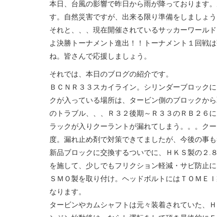
本日、台風の影響で昨日から雨が降っております。
す。自然災害ですが、出来る限り準備をしましょう
それと、、、現在開催されているサッカーワールド
よ決勝トーナメント進出！！トーナメント１回戦は
ね。皆さんで応援しましょう。
それでは、本日のブログの紹介です。
ＢＣＮＲ３３スカイライン。シリンダーブロックに
クが入っている場所は、タービン側のブロックから
のトラブル、、、Ｒ３２後期～Ｒ３３のＲＢ２６に
ラックが入りクーラントが漏れてしまう。。。クー
度。漏れ止め剤で対策できてましたが、今後の事も
新品ブロックに交換するついでに、ＨＫＳ製の２.
を施して、少しでもフリクション軽減・サビ防止に
ＳＭＯ製を取り付け。ヘッドボルトにはＴＯＭＥＩ
なります。
タービンやカムシャフトは元々装着されていた、Ｈ