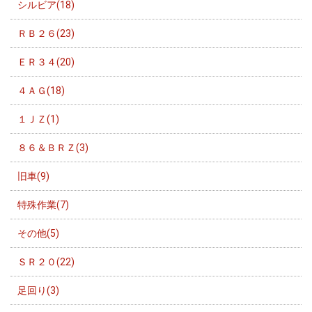
シルビア(18)
ＲＢ２６(23)
ＥＲ３４(20)
４ＡＧ(18)
１ＪＺ(1)
８６＆ＢＲＺ(3)
旧車(9)
特殊作業(7)
その他(5)
ＳＲ２０(22)
足回り(3)