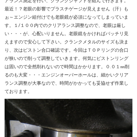
アランス測定を行い、クランクシャフトを組んで行きます。
最近！？老眼の影響でプラスチゲージが見えません（汗）も
ぉ～エンジン組付けでも老眼鏡が必須になってしまっていま
す。１/１００内でのクリアランス調整なので、老眼は厳し
い・・・が、心配いりません。老眼鏡をかければバッチリ見
えますので安心して下さい。クランクメタルのサイズも決ま
り、次はピストン合口確認です。今回はＴＯＰリングの合口
が狭いので削って調整していきます。何気にピストンリング
は固いので全然削れないので時間はかかります。０.０１㎜削
るのも大変・・・エンジンオーバーホールは、細かいクリア
ランス調整が大事なので、時間がかかっても妥協せず作業し
ております。