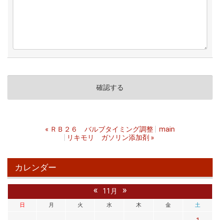
«
ＲＢ２６ バルブタイミング調整
main
リキモリ ガソリン添加剤
»
カレンダー
«
»
11月
日
月
火
水
木
金
土