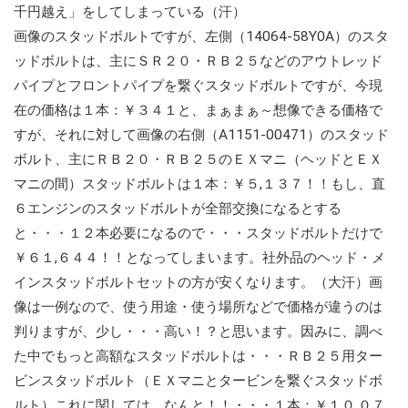
千円越え」をしてしまっている（汗）
画像のスタッドボルトですが、左側（14064-58Y0A）のスタ
ッドボルトは、主にＳＲ２０・ＲＢ２５などのアウトレッド
パイプとフロントパイプを繋ぐスタッドボルトですが、今現
在の価格は１本：￥３４１と、まぁまぁ～想像できる価格で
すが、それに対して画像の右側（A1151-00471）のスタッド
ボルト、主にＲＢ２０・ＲＢ２５のＥＸマニ（ヘッドとＥＸ
マニの間）スタッドボルトは１本：￥５,１３７！！もし、直
６エンジンのスタッドボルトが全部交換になるとする
と・・・１２本必要になるので・・・スタッドボルトだけで
￥６１,６４４！！となってしまいます。社外品のヘッド・メ
インスタッドボルトセットの方が安くなります。（大汗）画
像は一例なので、使う用途・使う場所などで価格が違うのは
判りますが、少し・・・高い！？と思います。因みに、調べ
た中でもっと高額なスタッドボルトは・・・ＲＢ２５用ター
ビンスタッドボルト（ＥＸマニとタービンを繋ぐスタッドボ
ルト）これに関しては、なんと！！・・・１本：￥１０,０７