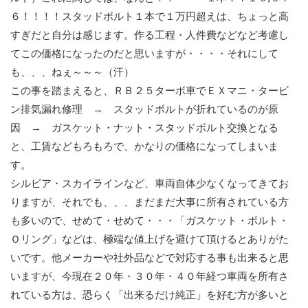
６！！！！スタッドボルト１本で１万円超えは、ちょっと高
すぎだと自分は感じます。作る工程・人件費などなど考慮し
てこの価格になったのだと思いますが・・・・それにして
も、、、ねぇ～～～（汗）
この事を踏まえると、ＲＢ２５ターボ車でＥＸマニ・タービ
ン排気漏れ修理 → スタッドボルトが折れているのが原
因 → ガスケット・ナット・スタッドボルト交換となる
と、工賃などもろもろで、かなりの価格になってしまいま
す。
シルビア・スカイラインなど、車両自体少なくなってきてお
りますが、それでも、、、まだまだ大事に所有されている方
も多いので、せめて・せめて・・・「ガスケット・ボルト・
Ｏリング」などは、極端な値上げを避けて頂けるとありがた
いです。他メーカーや社外品などで対応する事も出来ると思
いますが、今現在２０年・３０年・４０年経つ車両を所有さ
れている方は、恐らく「出来るだけ純正」を好む方が多いと