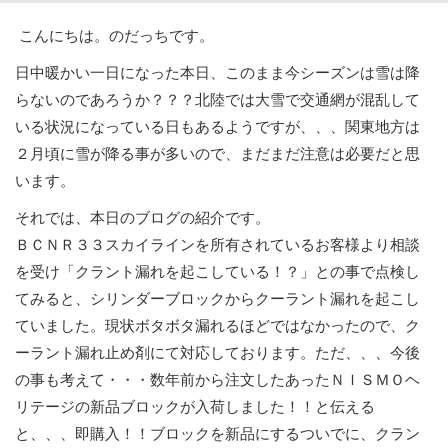
こんにちは。のだっちです。
日中暖かい一日になった本日、このまま今シーズンは雪は降
らないのであろうか？？？北陸では大雪で交通網が混乱して
いる状況になっている日もあるようですが、、、関東地方は
２月頃に雪が降る事が多いので、まだまだ注意は必要だと思
います。
それでは、本日のブログの紹介です。
ＢＣＮＲ３３スカイラインを所有されているお客様より相談
を受け「クラント漏れを起こしている！？」との事で点検し
てみると、シリンダーブロックからクーラント漏れを起こし
ていました。現状ボタボタ漏れるほどではなかったので、ク
ーラント漏れ止め剤にて対応しております。ただ、、、今後
の事も考えて・・・数年前から注文したあったＮＩＳＭＯヘ
リテージの新品ブロックが入荷しました！！と伝える
と、、、即購入！！ブロックを新品にするついでに、クラン