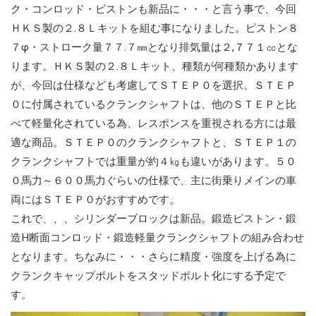
ク・コンロッド・ピストンも新品に・・・と言う事で、今回
ＨＫＳ製の２.８Ｌキットを組む事になりました。ピストン８
７φ・ストローク量７７.７㎜となり排気量は２,７７１㏄とな
ります。ＨＫＳ製の２.８Ｌキット、種類が何種類かあります
が、今回は仕様なども考慮してＳＴＥＰ０を選択。ＳＴＥＰ
０に付属されているクランクシャフトは、他のＳＴＥＰと比
べて軽量化されている為、レスポンスを重視される方には最
適な商品。ＳＴＥＰ０のクランクシャフトと、ＳＴＥＰ１の
クランクシャフトでは重量が約４㎏も違いがあります。５０
０馬力～６００馬力ぐらいの仕様で、主に街乗りメインの車
両にはＳＴＥＰ０がおすすめです。
これで、、、シリンダーブロックは新品。鍛造ピストン・鍛
造H断面コンロッド・鍛造軽量クランクシャフトの組み合わせ
となります。ちなみに・・・さらに精度・強度を上げる為に
クランクキャップボルトをスタッドボルト化にする予定で
す。