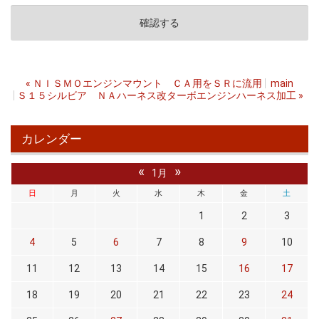
«
ＮＩＳＭＯエンジンマウント ＣＡ用をＳＲに流用
main
Ｓ１５シルビア ＮＡハーネス改ターボエンジンハーネス加工
»
カレンダー
«
»
1月
日
月
火
水
木
金
土
1
2
3
4
5
6
7
8
9
10
11
12
13
14
15
16
17
18
19
20
21
22
23
24