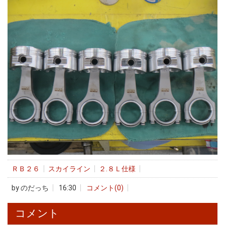
ＲＢ２６
スカイライン
２.８Ｌ仕様
by
のだっち
16:30
コメント(0)
コメント