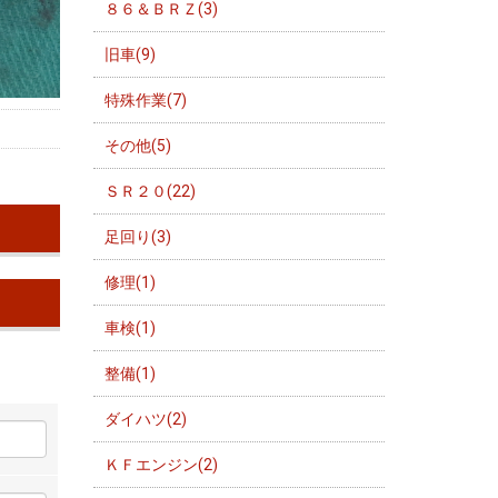
８６＆ＢＲＺ(3)
旧車(9)
特殊作業(7)
その他(5)
ＳＲ２０(22)
足回り(3)
修理(1)
車検(1)
整備(1)
ダイハツ(2)
ＫＦエンジン(2)