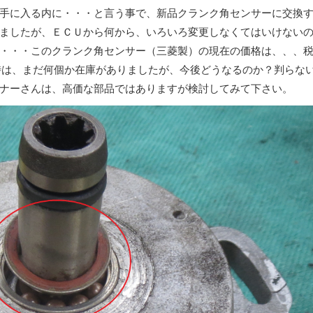
手に入る内に・・・と言う事で、新品クランク角センサーに交換
ましたが、ＥＣＵから何から、いろいろ変更しなくてはいけない
・・・このクランク角センサー（三菱製）の現在の価格は、、、
時は、まだ何個か在庫がありましたが、今後どうなるのか？判らな
ナーさんは、高価な部品ではありますが検討してみて下さい。