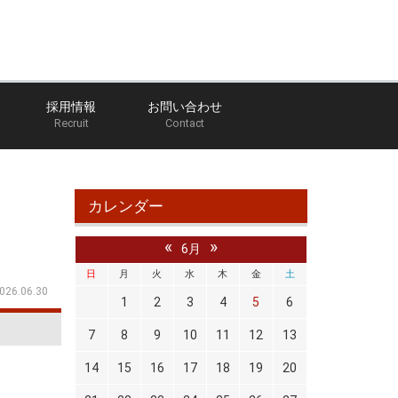
採用情報
お問い合わせ
Recruit
Contact
長の部屋
ＢＣＮＲ３３ＧＴ－Ｒ クランク角センサー
カレンダー
«
»
6月
日
月
火
水
木
金
土
026.06.30
1
2
3
4
5
6
7
8
9
10
11
12
13
14
15
16
17
18
19
20