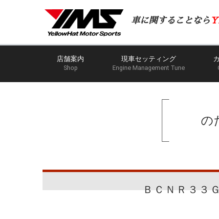
車に関することなら
Y
店舗案内
現車セッティング
Shop
Engine Management Tune
の
ＢＣＮＲ３３