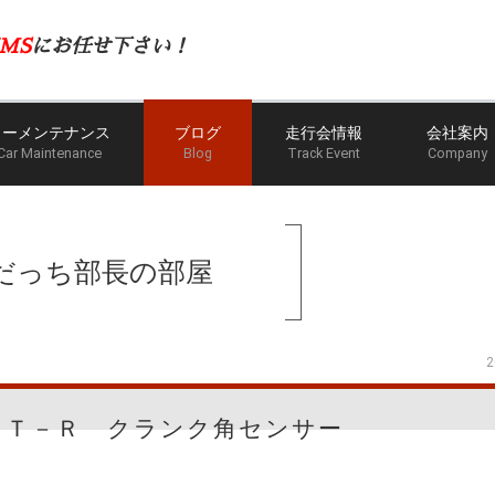
MS
にお任せ下さい！
カーメンテナンス
ブログ
走行会情報
会社案内
Car Maintenance
Blog
Track Event
Company
ホーム
ブログ
のだっち部
だっち部長の部屋
2
ＧＴ－Ｒ クランク角センサー