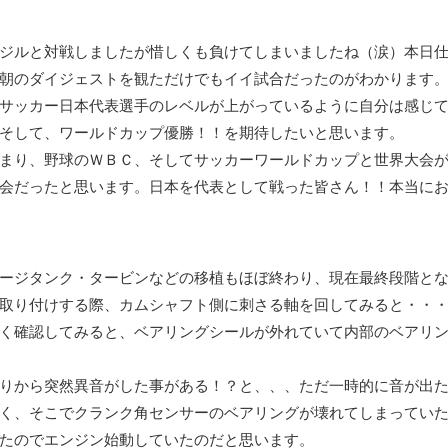
ジルと対戦しましたが惜しくも負けてしまいましたね（涙）本日
朝のダイジェストを観ただけでもイイ試合だったのがわかります
サッカー日本代表選手のレベルが上がっているように自分は感じ
そして、ワールドカップ優勝！！を期待したいと思います。
まり、野球のＷＢＣ、そしてサッカーワールドカップと世界大会
会だったと思います。日本を代表として戦った皆さん！！本当に
ージタンク・タービンなどの移植もほぼ終わり、現在最終段階と
取り付けする際、カムシャフト側に刺さる軸を回してみると・・
く確認してみると、ベアリングシールが外れていて内部のベアリ
りから突然異音がした事がある！？と、、、ただ一時的に音が出
く、そこでクランク角センサーのベアリングが壊れてしまってい
たのでエンジン始動していたのだと思います。