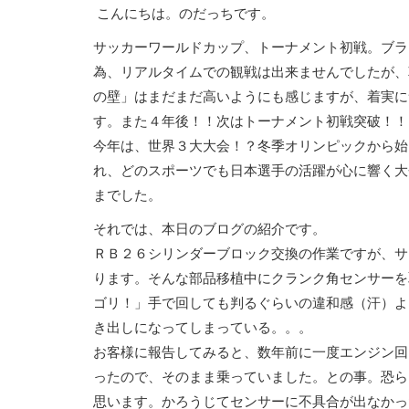
こんにちは。のだっちです。
サッカーワールドカップ、トーナメント初戦。ブラ
為、リアルタイムでの観戦は出来ませんでしたが、
の壁」はまだまだ高いようにも感じますが、着実に
す。また４年後！！次はトーナメント初戦突破！！
今年は、世界３大大会！？冬季オリンピックから始
れ、どのスポーツでも日本選手の活躍が心に響く大
までした。
それでは、本日のブログの紹介です。
ＲＢ２６シリンダーブロック交換の作業ですが、サ
ります。そんな部品移植中にクランク角センサーを
ゴリ！」手で回しても判るぐらいの違和感（汗）よ
き出しになってしまっている。。。
お客様に報告してみると、数年前に一度エンジン回
ったので、そのまま乗っていました。との事。恐ら
思います。かろうじてセンサーに不具合が出なかっ