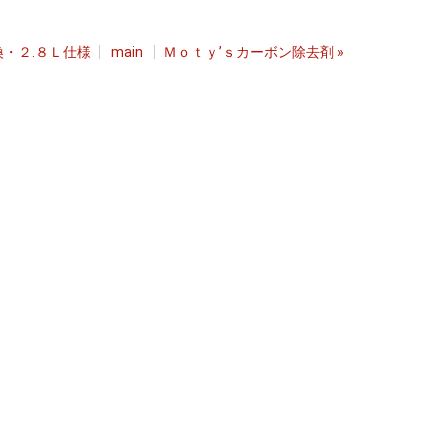
・２.８Ｌ仕様
main
Ｍｏｔｙ’ｓカーボン除去剤
»