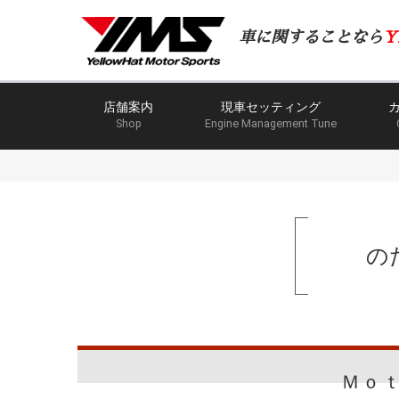
車に関することなら
Y
店舗案内
現車セッティング
Shop
Engine Management Tune
の
Ｍｏ