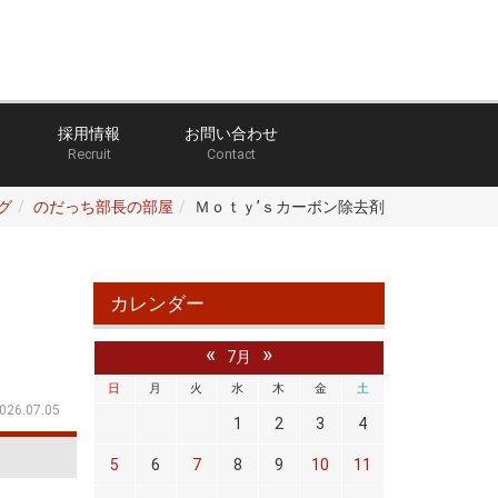
採用情報
お問い合わせ
Recruit
Contact
グ
のだっち部長の部屋
Ｍｏｔｙ’ｓカーボン除去剤
カレンダー
«
»
7月
日
月
火
水
木
金
土
026.07.05
1
2
3
4
5
6
7
8
9
10
11