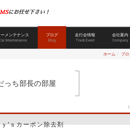
MS
にお任せ下さい！
カーメンテナンス
ブログ
走行会情報
会社案内
Car Maintenance
Blog
Track Event
Company
ホーム
ブロ
だっち部長の部屋
2
ｔｙ’ｓカーボン除去剤