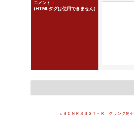
コメント
※
(HTMLタグは使用できません)
«
ＢＣＮＲ３３ＧＴ－Ｒ クランク角セ