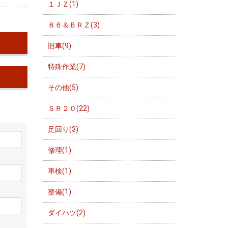
１ＪＺ(1)
８６＆ＢＲＺ(3)
旧車(9)
特殊作業(7)
その他(5)
ＳＲ２０(22)
足回り(3)
修理(1)
車検(1)
整備(1)
ダイハツ(2)