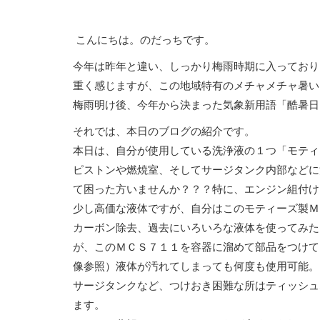
こんにちは。のだっちです。
今年は昨年と違い、しっかり梅雨時期に入っており
重く感じますが、この地域特有のメチャメチャ暑い
梅雨明け後、今年から決まった気象新用語「酷暑日
それでは、本日のブログの紹介です。
本日は、自分が使用している洗浄液の１つ「モティ
ピストンや燃焼室、そしてサージタンク内部などに
て困った方いませんか？？？特に、エンジン組付け
少し高価な液体ですが、自分はこのモティーズ製Ｍ
カーボン除去、過去にいろいろな液体を使ってみた
が、このＭＣＳ７１１を容器に溜めて部品をつけて
像参照）液体が汚れてしまっても何度も使用可能。
サージタンクなど、つけおき困難な所はティッシュ
ます。