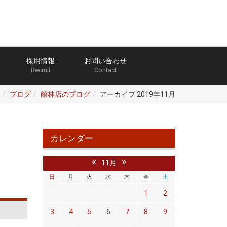
採用情報
お問い合わせ
Recruit
Contact
ブログ
館林店のブログ
アーカイブ 2019年11月
カレンダー
«
»
11月
日
月
火
水
木
金
土
1
2
3
4
5
6
7
8
9