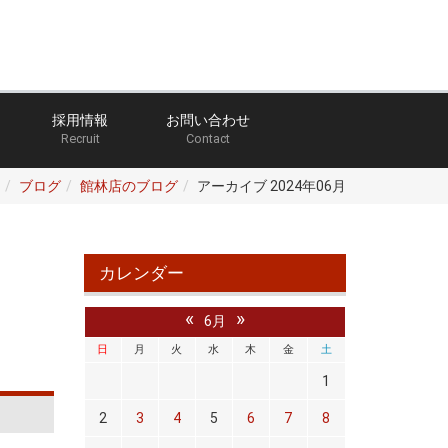
採用情報
お問い合わせ
Recruit
Contact
ブログ
館林店のブログ
アーカイブ 2024年06月
カレンダー
«
»
6月
日
月
火
水
木
金
土
1
2
3
4
5
6
7
8