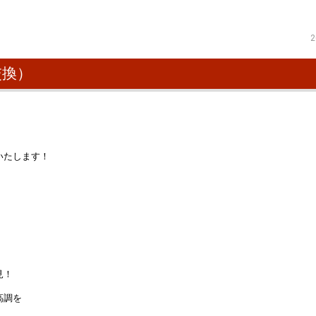
2
交換）
いたします！
見！
高調を