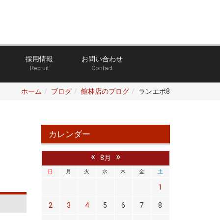
採用情報
お問い合わせ
Recruit
Contact
ホーム
ブログ
館林店のブログ
ランエボ8
カレンダー
«
»
8月
日
月
火
水
木
金
土
1
2
3
4
5
6
7
8