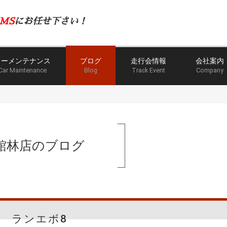
MS
にお任せ下さい！
カーメンテナンス
ブログ
走行会情報
会社案内
Car Maintenance
Blog
Track Event
Company
館林店のブログ
ランエボ8