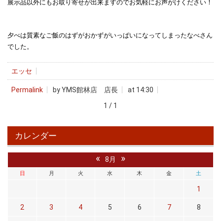
展示品以外にもお取り寄せが出来ますのでお気軽にお声がけください！
夕べは質素なご飯のはずがおかずがいっぱいになってしまったなべさん
でした。
エッセ
Permalink
by YMS館林店 店長
at 14:30
1 / 1
カレンダー
«
»
8月
日
月
火
水
木
金
土
1
2
3
4
5
6
7
8