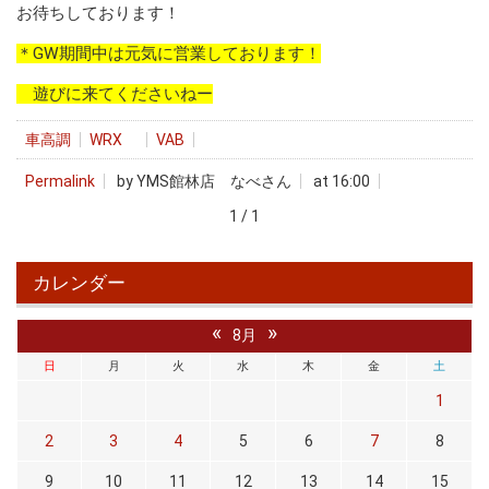
お待ちしております！
＊GW期間中は元気に営業しております！
遊びに来てくださいねー
車高調
WRX
VAB
Permalink
by YMS館林店 なべさん
at 16:00
1 / 1
カレンダー
«
»
8月
日
月
火
水
木
金
土
1
2
3
4
5
6
7
8
9
10
11
12
13
14
15