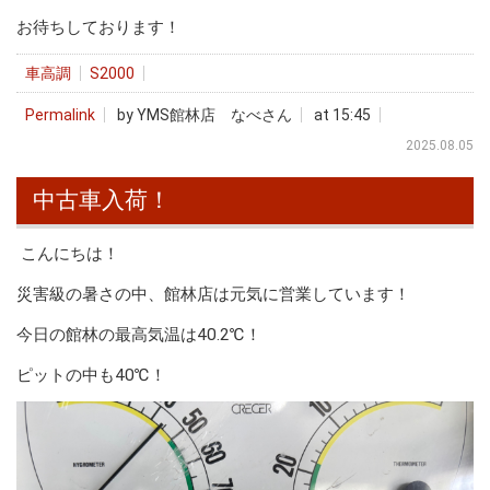
お待ちしております！
車高調
S2000
Permalink
by YMS館林店 なべさん
at 15:45
2025.08.05
中古車入荷！
こんにちは！
災害級の暑さの中、館林店は元気に営業しています！
今日の館林の最高気温は40.2℃！
ピットの中も40℃！