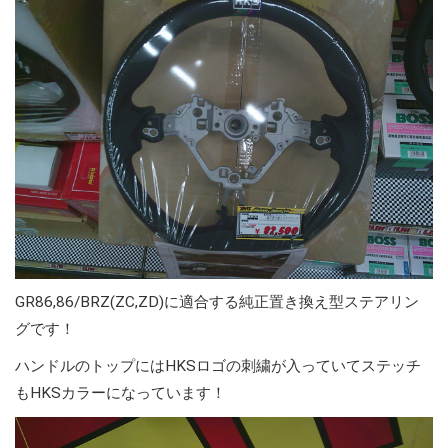
GR86,86/BRZ(ZC,ZD)に適合する純正置き換え型ステアリン
グです！
ハンドルのトップにはHKSロゴの刺繍が入っていてステッチ
もHKSカラーになっています！