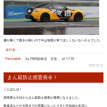
腰が痛くて動きが鈍いので今は地震が来てほしくないなべさんでした。
走行会
Permalink
by YMS館林店 店長
at 17:35
2022.01.21
まん延防止措置発令！
こんばんは！
群馬県も今日からまん延防止措置が適用になりました。
飲食店などが８時までの営業になったりまた不自由な生活に