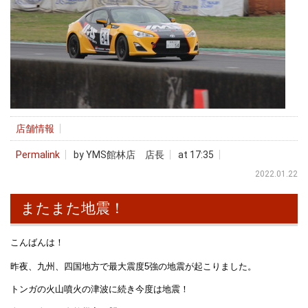
店舗情報
Permalink
by YMS館林店 店長
at 17:35
2022.01.22
またまた地震！
こんばんは！
昨夜、九州、四国地方で最大震度5強の地震が起こりました。
トンガの火山噴火の津波に続き今度は地震！