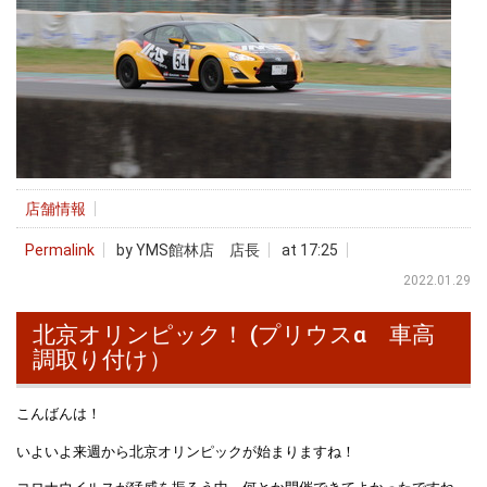
店舗情報
Permalink
by YMS館林店 店長
at 17:25
2022.01.29
北京オリンピック！ (プリウスα 車高
調取り付け）
こんばんは！
いよいよ来週から北京オリンピックが始まりますね！