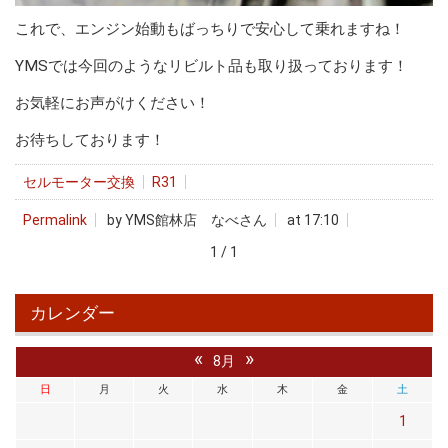
これで、エンジン始動もばっちりで安心して乗れますね！
YMSでは今回のようなリビルト品も取り扱っております！
お気軽にお声がけください！
お待ちしております！
セルモーター交換
R31
Permalink
by YMS館林店 なべさん
at 17:10
1 / 1
カレンダー
«
»
8月
日
月
火
水
木
金
土
1