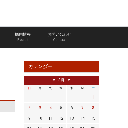
採用情報
お問い合わせ
Recruit
Contact
ホーム
ブログ
館林店のブログ
FD3S
カレンダー
«
»
8月
日
月
火
水
木
金
土
1
2
3
4
5
6
7
8
9
10
11
12
13
14
15