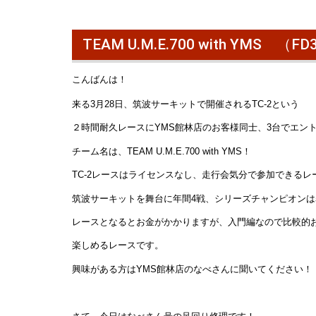
TEAM U.M.E.700 with YMS
こんばんは！
来る3月28日、筑波サーキットで開催されるTC-2という
２時間耐久レースにYMS館林店のお客様同士、3台でエン
チーム名は、TEAM U.M.E.700 with YMS！
TC-2レースはライセンスなし、走行会気分で参加できるレ
筑波サーキットを舞台に年間4戦、シリーズチャンピオン
レースとなるとお金がかかりますが、入門編なので比較的
楽しめるレースです。
興味がある方はYMS館林店のなべさんに聞いてください！