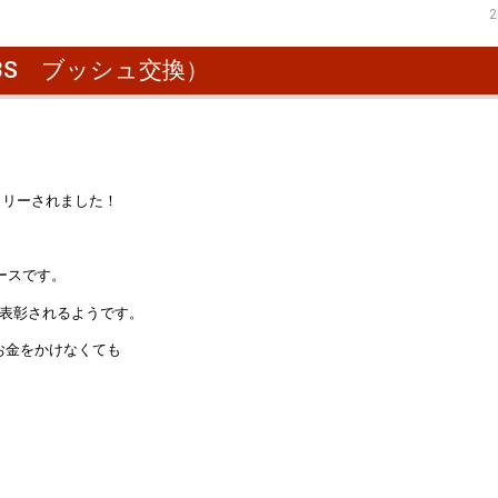
2
 （FD3S ブッシュ交換）
トリーされました！
ースです。
は表彰されるようです。
お金をかけなくても