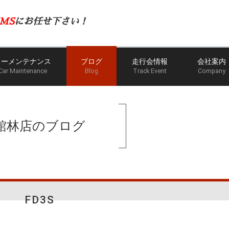
MS
にお任せ下さい！
カーメンテナンス
ブログ
走行会情報
会社案内
Car Maintenance
Blog
Track Event
Company
館林店のブログ
FD3S