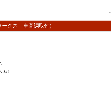
2
ワークス 車高調取付）
り
す。
さいね！