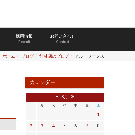
採用情報
お問い合わせ
Recruit
Contact
ホーム
ブログ
館林店のブログ
アルトワークス
カレンダー
«
»
8月
日
月
火
水
木
金
土
1
2
3
4
5
6
7
8