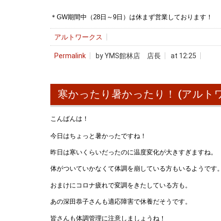
＊GW期間中（28日～9日）は休まず営業しております！
アルトワークス
Permalink
by YMS館林店 店長
at 12:25
寒かったり暑かったり！ (アルト
こんばんは！
今日はちょっと暑かったですね！
昨日は寒いくらいだったのに温度変化が大きすぎますね。
体がついていかなくて体調を崩している方もいるようです
おまけにコロナ疲れで変調をきたしている方も。
あの深田恭子さんも適応障害で休養だそうです。
皆さんも体調管理に注意しましょうね！