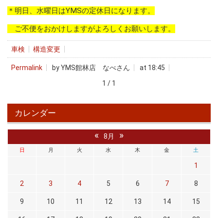
＊明日、水曜日はYMSの定休日になります。
ご不便をおかけしますがよろしくお願いします。
車検
構造変更
Permalink
by YMS館林店 なべさん
at 18:45
1 / 1
カレンダー
«
»
8月
日
月
火
水
木
金
土
1
2
3
4
5
6
7
8
9
10
11
12
13
14
15