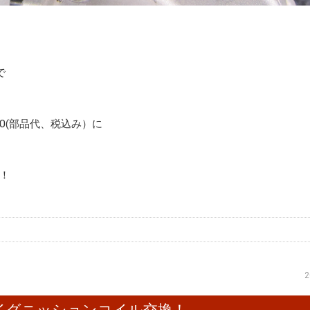
で
00(部品代、税込み）に
！
2
トイグニッションコイル交換！