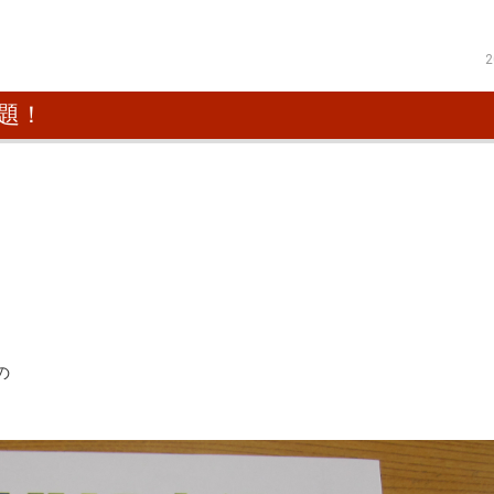
2
題！
の