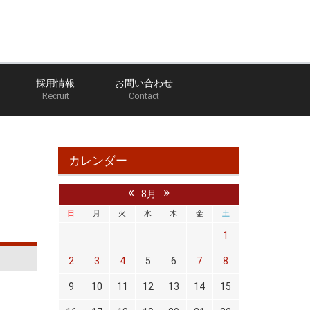
採用情報
お問い合わせ
Recruit
Contact
ホーム
ブログ
館林店のブログ
ソリオ
カレンダー
«
»
8月
日
月
火
水
木
金
土
1
2
3
4
5
6
7
8
9
10
11
12
13
14
15