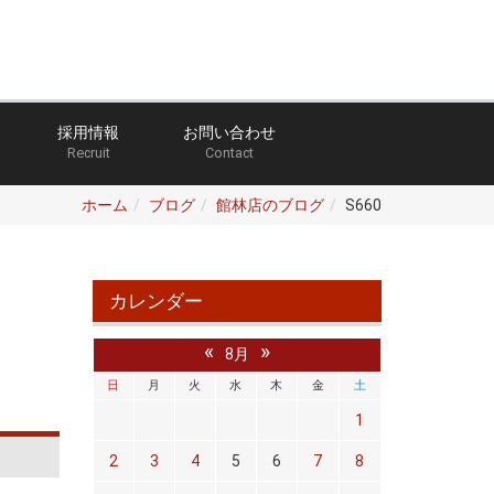
採用情報
お問い合わせ
Recruit
Contact
ホーム
ブログ
館林店のブログ
S660
カレンダー
«
»
8月
日
月
火
水
木
金
土
1
2
3
4
5
6
7
8