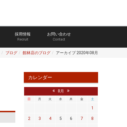
採用情報
お問い合わせ
Recruit
Contact
ブログ
館林店のブログ
アーカイブ 2020年08月
カレンダー
«
»
8月
日
月
火
水
木
金
土
1
2
3
4
5
6
7
8