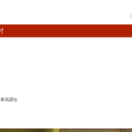
2
付
に車高調を