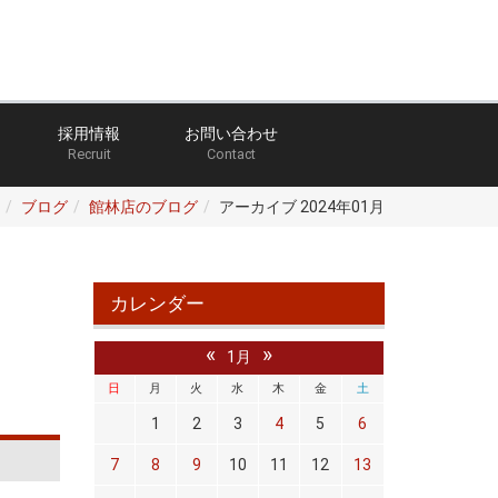
採用情報
お問い合わせ
Recruit
Contact
ブログ
館林店のブログ
アーカイブ 2024年01月
カレンダー
«
»
1月
日
月
火
水
木
金
土
1
2
3
4
5
6
7
8
9
10
11
12
13