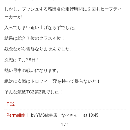
しかし、プッシュする増田君の走行時間に２回もセーフティ
ーカーが
入ってしまい追い上げならずでした。
結果は総合７位のクラス４位！
残念ながら雪辱なりませんでした。
次戦は７月28日！
熱い最中の戦いになります。
絶対に次戦はトロフィー🏆を持って帰らないと！
そんな筑波TC2第2戦でした！
TC2
Permalink
by YMS館林店 なべさん
at 18:45
1 / 1