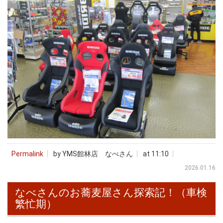
Permalink
by YMS館林店 なべさん
at 11:10
2026.01.16
なべさんのお蕎麦屋さん探索記！（車検
繁忙期）