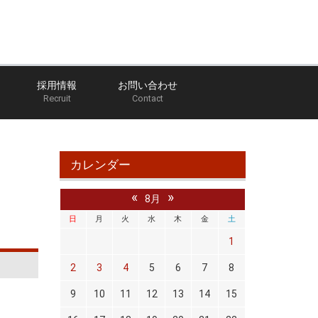
採用情報
お問い合わせ
Recruit
Contact
館林店のブログ
クラッチマスターシリンダー交換
カレンダー
«
»
8月
日
月
火
水
木
金
土
1
2
3
4
5
6
7
8
9
10
11
12
13
14
15