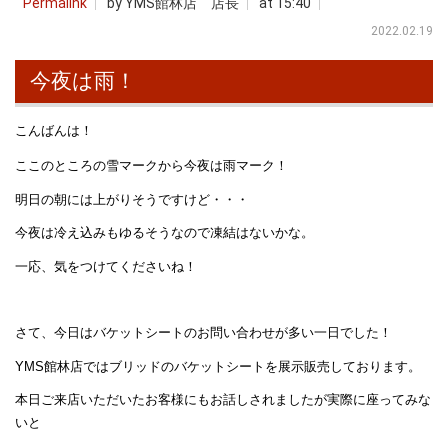
Permalink
by YMS館林店 店長
at 15:40
2022.02.19
今夜は雨！
こんばんは！
ここのところの雪マークから今夜は雨マーク！
明日の朝には上がりそうですけど・・・
今夜は冷え込みもゆるそうなので凍結はないかな。
一応、気をつけてくださいね！
さて、今日はバケットシートのお問い合わせが多い一日でした！
YMS館林店ではブリッドのバケットシートを展示販売しております。
本日ご来店いただいたお客様にもお話しされましたが実際に座ってみな
いと