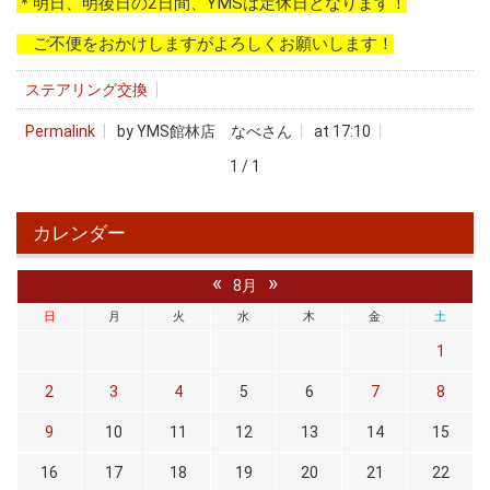
＊明日、明後日の2日間、YMSは定休日となります！
ご不便をおかけしますがよろしくお願いします！
ステアリング交換
Permalink
by YMS館林店 なべさん
at 17:10
1 / 1
カレンダー
«
»
8月
日
月
火
水
木
金
土
1
2
3
4
5
6
7
8
9
10
11
12
13
14
15
16
17
18
19
20
21
22