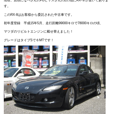
現在、店頭になべさんのFDとヤスさんのZの他にRX-８が置いてありま
す。
このRX-8はお客様から委託された中古車です。
初年度登録 平成15年5月、走行距離99000キロで78000キロの頃、
マツダのリビルトエンジンに載せ替えました！
グレードはタイプSで６MTです！