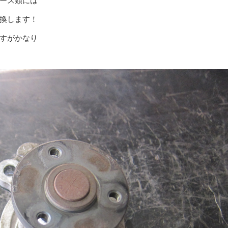
ース類には
換します！
すがかなり