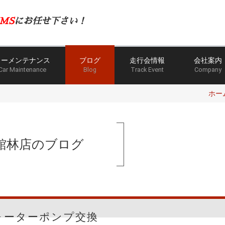
MS
にお任せ下さい！
カーメンテナンス
ブログ
走行会情報
会社案内
Car Maintenance
Blog
Track Event
Company
ホー
館林店のブログ
ォーターポンプ交換