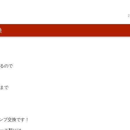
2
換
るので
まで
ポンプ交換です！