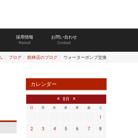
採用情報
お問い合わせ
Recruit
Contact
ム
ブログ
館林店のブログ
ウォーターポンプ交換
カレンダー
«
»
8月
日
月
火
水
木
金
土
1
2
3
4
5
6
7
8