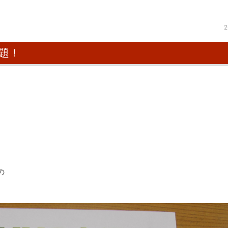
2
題！
の