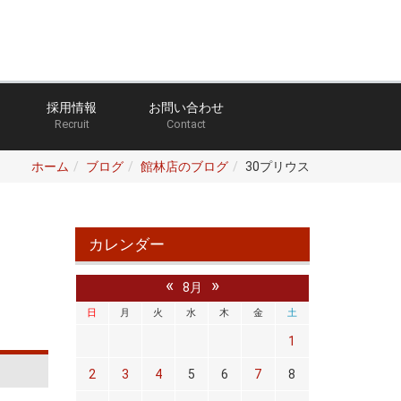
採用情報
お問い合わせ
Recruit
Contact
ホーム
ブログ
館林店のブログ
30プリウス
カレンダー
«
»
8月
日
月
火
水
木
金
土
1
2
3
4
5
6
7
8