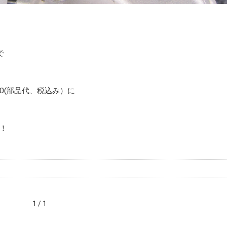
で
00(部品代、税込み）に
！
1 / 1