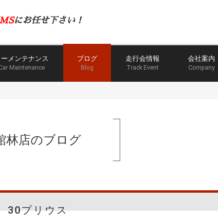
MS
にお任せ下さい！
カーメンテナンス
ブログ
走行会情報
会社案内
Car Maintenance
Blog
Track Event
Company
館林店のブログ
30プリウス