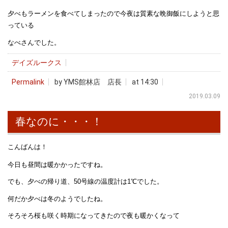
夕べもラーメンを食べてしまったので今夜は質素な晩御飯にしようと思
っている
なべさんでした。
デイズルークス
Permalink
by YMS館林店 店長
at 14:30
2019.03.09
春なのに・・・！
こんばんは！
今日も昼間は暖かかったですね。
でも、夕べの帰り道、50号線の温度計は1℃でした。
何だか夕べは冬のようでしたね。
そろそろ桜も咲く時期になってきたので夜も暖かくなって