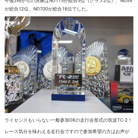
午後2時からの決勝はNO175が総合5位（クラス2位）、NO54
が総合12位、NO700が総合18位でした。
ライセンスもいらない一般参加OKの走行会形式の筑波TC-2！
レース気分を味わえる走行会ですので参加希望の方はお声が