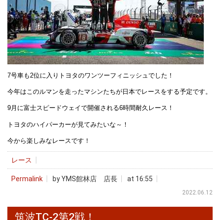
7号車も2位に入りトヨタのワンツーフィニッシュでした！
今年はこのルマンを走ったマシンたちが日本でレースをする予定です。
9月に富士スピードウェイで開催される6時間耐久レース！
トヨタのハイパーカーが見てみたいな～！
今から楽しみなレースです！
レース
Permalink
by YMS館林店 店長
at 16:55
2022.06.12
筑波TC‐2第2戦！