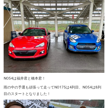
NO54は福井君と橋本君！
雨の中の予選も頑張って走ってNO175は4列目、NO54は8列
目のスタートとなりました！