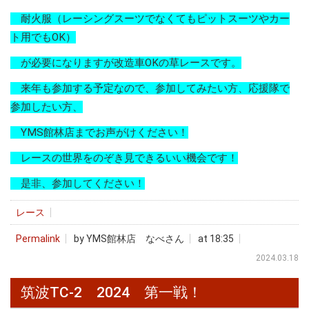
耐火服（レーシングスーツでなくてもピットスーツやカー
ト用でもOK）
が必要になりますが改造車OKの草レースです。
来年も参加する予定なので、参加してみたい方、応援隊で
参加したい方、
YMS館林店までお声がけください！
レースの世界をのぞき見できるいい機会です！
是非、参加してください！
レース
Permalink
by YMS館林店 なべさん
at 18:35
2024.03.18
筑波TC-2 2024 第一戦！