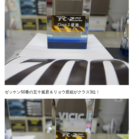
ゼッケン50番の五十嵐君＆リョウ君組がクラス3位！