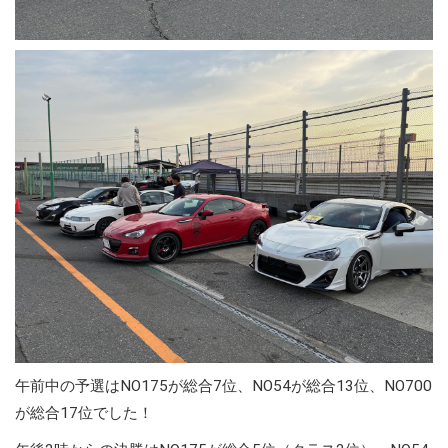
午前中の予選はNO175が総合7位、NO54が総合13位、NO700
が総合17位でした！