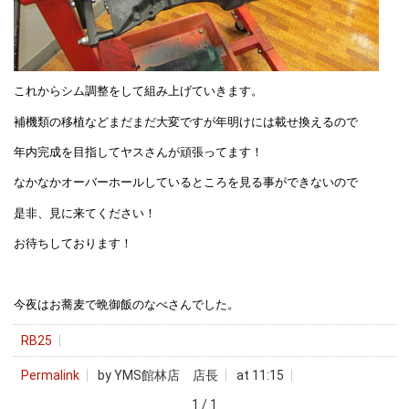
これからシム調整をして組み上げていきます。
補機類の移植などまだまだ大変ですが年明けには載せ換えるので
年内完成を目指してヤスさんが頑張ってます！
なかなかオーバーホールしているところを見る事ができないので
是非、見に来てください！
お待ちしております！
今夜はお蕎麦で晩御飯のなべさんでした。
RB25
Permalink
by YMS館林店 店長
at 11:15
1 / 1