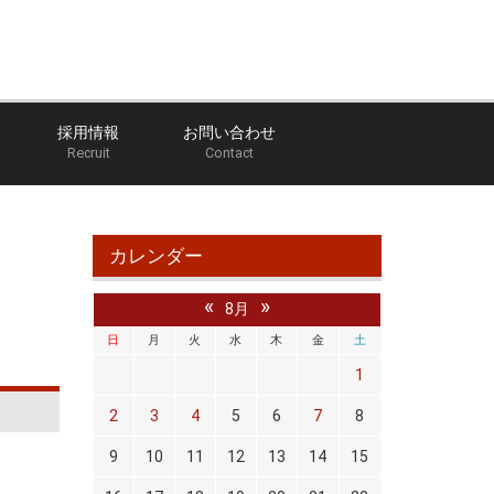
採用情報
お問い合わせ
Recruit
Contact
ホーム
ブログ
館林店のブログ
プラグ
カレンダー
«
»
8月
日
月
火
水
木
金
土
1
2
3
4
5
6
7
8
9
10
11
12
13
14
15