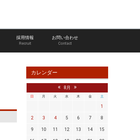
採用情報
お問い合わせ
Recruit
Contact
ホーム
ブログ
館林店のブログ
V36スカイライン
カレンダー
«
»
8月
日
月
火
水
木
金
土
1
2
3
4
5
6
7
8
9
10
11
12
13
14
15