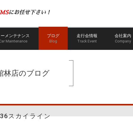
MS
にお任せ下さい！
カーメンテナンス
ブログ
走行会情報
会社案内
Car Maintenance
Blog
Track Event
Company
館林店のブログ
V36スカイライン