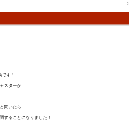
2
！
換です！
ャスターが
と聞いたら
調することになりました！