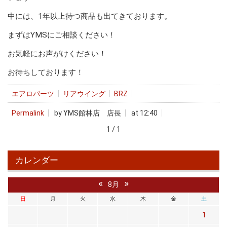
中には、1年以上待つ商品も出てきております。
まずはYMSにご相談ください！
お気軽にお声がけください！
お待ちしております！
エアロパーツ
リアウイング
BRZ
Permalink
by YMS館林店 店長
at 12:40
1 / 1
カレンダー
«
»
8月
日
月
火
水
木
金
土
1