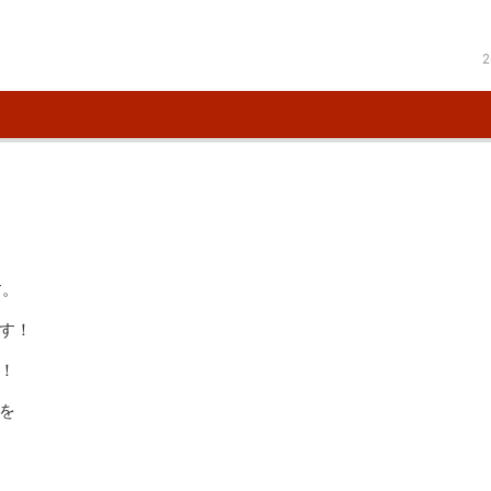
2
す。
す！
！
を