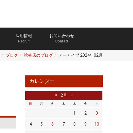
採用情報
お問い合わせ
Recruit
Contact
ブログ
館林店のブログ
アーカイブ 2024年02月
カレンダー
«
»
2月
日
月
火
水
木
金
土
1
2
3
4
5
6
7
8
9
10