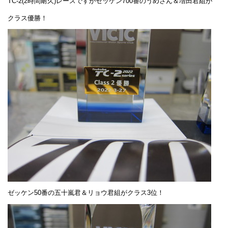
TC-2(2時間耐久)レースですがゼッケン700番のうめさん＆増田君組が
クラス優勝！
ゼッケン50番の五十嵐君＆リョウ君組がクラス3位！