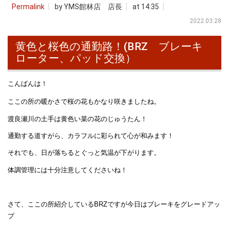
Permalink
by YMS館林店 店長
at 14:35
2022.03.28
黄色と桜色の通勤路！(BRZ ブレーキ
ローター、パッド交換）
こんばんは！
ここの所の暖かさで桜の花もかなり咲きましたね。
渡良瀬川の土手は黄色い菜の花のじゅうたん！
通勤する道すがら、カラフルに彩られて心が和みます！
それでも、日が落ちるとぐっと気温が下がります。
体調管理には十分注意してくださいね！
さて、ここの所紹介しているBRZですが今日はブレーキをグレードアッ
プ