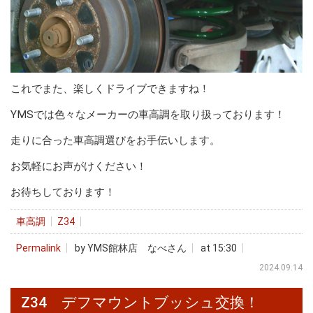
これでまた、楽しくドライブできますね！
YMSでは色々なメーカーの車高調を取り扱っております！
走りに合った車高調選びをお手伝いします。
お気軽にお声がけください！
お待ちしております！
車高調
Z34
Permalink
by YMS館林店 なべさん
at 15:30
2024.09.14
Z34 デフマウントブッシュ交換！