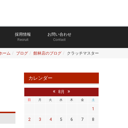
採用情報
お問い合わせ
Recruit
Contact
ホーム
ブログ
館林店のブログ
クラッチマスター
カレンダー
«
»
8月
日
月
火
水
木
金
土
1
2
3
4
5
6
7
8