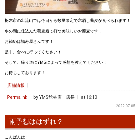
栃木市の出流山では今日から数量限定で寒晒し蕎麦が食べられます！
冬の間に仕込んだ蕎麦粉で打つ美味しいお蕎麦です！
お勧めは福寿屋さんです！
是非、食べに行ってください！
そして、帰り道にYMSによって感想を教えてください！
お待ちしております！
店舗情報
Permalink
by YMS館林店 店長
at 16:10
2022.07.05
雨予想ははずれ？
こんばんは！